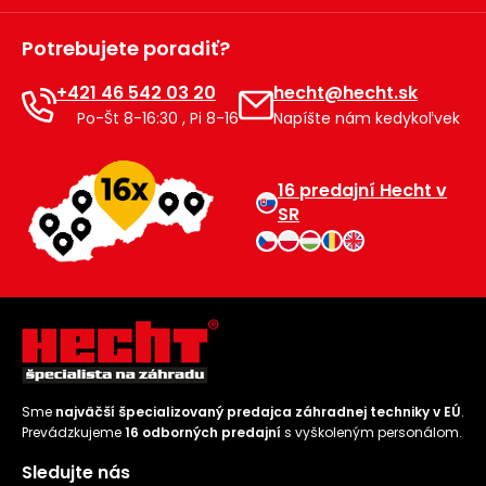
Príslušenstvo
Potrebujete poradiť?
+421 46 542 03 20
hecht@hecht.sk
Po-Št 8-16:30 , Pi 8-16
Napíšte nám kedykoľvek
16 predajní Hecht v
SR
Sme
najväčší špecializovaný predajca záhradnej techniky v EÚ
.
Prevádzkujeme
16 odborných predajní
s vyškoleným personálom.
Sledujte nás