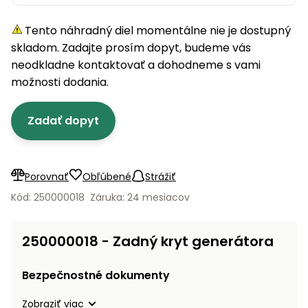
úložné
vozidlá
Ochrana
Štiepačky
stoly
obrubníky
Vidly
boxy
rastlín
Náhradné
dreva
Tento náhradný diel momentálne nie je dostupný
Príslušenstvo
Seniorské
nože
Vibračné
Tieniace
vozíky
skladom. Zadajte prosím dopyt, budeme vás
Záhradné
Drviče
dosky
textílie
koše
neodkladne kontaktovať a dohodneme s vami
vetiev
možnosti dodania.
Prilby
Odpudzovače
Transportéry
Krhly
a pasce
Špalíkovače
Zadať dopyt
Rezačky
Doplnky
Fukáre a
na
vysávače
betón
na lístie
Porovnať
Obľúbené
Strážiť
Meracie
Záhradné
Kód: 250000018
Záruka: 24 mesiacov
prístroje
vozíky
Nabíjačky
250000018 - Zadný kryt generátora
autobatérií
Fúriky
Bezpečnostné dokumenty
Vykurovanie
Rozmetadlá
a posypové
Zobraziť viac