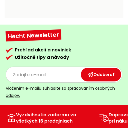
vozíky
Navijaky
Čerpadlá
a
Príslušenstvo
vodárne
Hecht Newsletter
Vysokotlakové
Bagre
umývačky
Prehľad akcií a noviniek
Zametacie
Užitočné tipy a návody
stroje
Snežné
Odoberať
frézy
Vložením e-mailu súhlasíte so
spracovaním osobných
Odhŕňače
údajov.
a lopaty
na sneh
Vyzdvihnutie zadarmo vo
Doprav
Postrekovače
všetkých 16 predajniach
pri náku
a rosiče