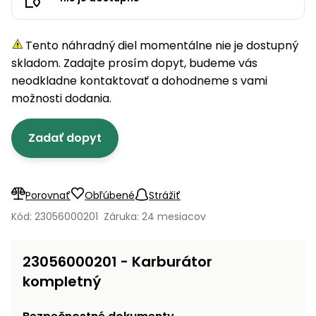
úložné
vozidlá
Ochrana
Štiepačky
stoly
obrubníky
Vidly
boxy
rastlín
Náhradné
dreva
Príslušenstvo
Seniorské
nože
Vibračné
Tieniace
Tento náhradný diel momentálne nie je dostupný
vozíky
Záhradné
Drviče
dosky
textílie
skladom. Zadajte prosím dopyt, budeme vás
koše
vetiev
neodkladne kontaktovať a dohodneme s vami
Prilby
Odpudzovače
Transportéry
možnosti dodania.
Krhly
a pasce
Špalíkovače
Rezačky
Doplnky
Zadať dopyt
Fukáre a
na
vysávače
betón
na lístie
Meracie
Porovnať
Obľúbené
Strážiť
Záhradné
prístroje
vozíky
Kód: 23056000201
Záruka: 24 mesiacov
Nabíjačky
autobatérií
Fúriky
23056000201 - Karburátor
kompletný
Vykurovanie
Rozmetadlá
a posypové