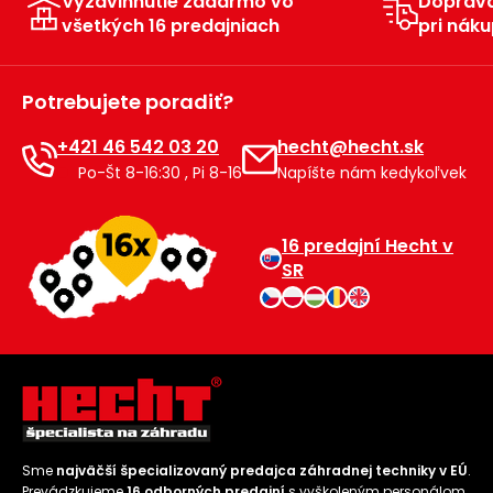
Vyzdvihnutie zadarmo vo
Doprav
všetkých 16 predajniach
pri náku
Príslušenstvo
Potrebujete poradiť?
+421 46 542 03 20
hecht@hecht.sk
Po-Št 8-16:30 , Pi 8-16
Napíšte nám kedykoľvek
16 predajní Hecht v
SR
Sme
najväčší špecializovaný predajca záhradnej techniky v EÚ
.
Prevádzkujeme
16 odborných predajní
s vyškoleným personálom.