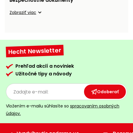
Bezpečnostné dokumenty
vozíky
Navijaky
Zobraziť viac
Čerpadlá
a
Príslušenstvo
vodárne
Vysokotlakové
Bagre
umývačky
Hecht Newsletter
Zametacie
stroje
Prehľad akcií a noviniek
Užitočné tipy a návody
Snežné
frézy
Odoberať
Odhŕňače
a lopaty
Vložením e-mailu súhlasíte so
spracovaním osobných
na sneh
údajov.
Postrekovače
a rosiče