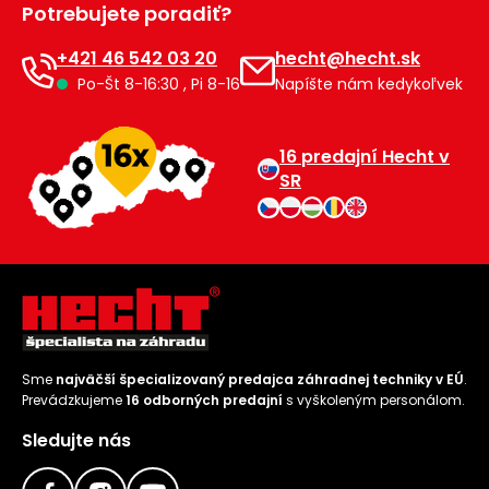
Potrebujete poradiť?
Príslušenstvo
+421 46 542 03 20
hecht@hecht.sk
Po-Št 8-16:30 , Pi 8-16
Napíšte nám kedykoľvek
16 predajní Hecht v
SR
Sme
najväčší špecializovaný predajca záhradnej techniky v EÚ
.
Prevádzkujeme
16 odborných predajní
s vyškoleným personálom.
Sledujte nás