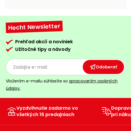
vozíky
Navijaky
Čerpadlá
a
Hecht Newsletter
Príslušenstvo
vodárne
Vysokotlakové
Prehľad akcií a noviniek
Bagre
umývačky
Užitočné tipy a návody
Zametacie
stroje
Odoberať
Snežné
Vložením e-mailu súhlasíte so
spracovaním osobných
frézy
údajov.
Odhŕňače
a lopaty
na sneh
Vyzdvihnutie zadarmo vo
Doprav
všetkých 16 predajniach
pri náku
Postrekovače
a rosiče