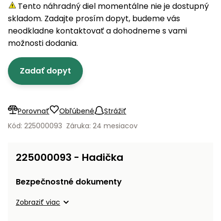
úložné
vozidlá
Ochrana
Štiepačky
Tento náhradný diel momentálne nie je dostupný
stoly
obrubníky
Vidly
boxy
rastlín
Náhradné
dreva
skladom. Zadajte prosím dopyt, budeme vás
Príslušenstvo
Seniorské
nože
Vibračné
Tieniace
neodkladne kontaktovať a dohodneme s vami
vozíky
Záhradné
Drviče
dosky
textílie
možnosti dodania.
koše
vetiev
Prilby
Odpudzovače
Transportéry
Zadať dopyt
Krhly
a pasce
Špalíkovače
Rezačky
Doplnky
Fukáre a
na
vysávače
Porovnať
Obľúbené
Strážiť
betón
na lístie
Kód: 225000093
Záruka: 24 mesiacov
Meracie
Záhradné
prístroje
vozíky
225000093 - Hadička
Nabíjačky
autobatérií
Fúriky
Bezpečnostné dokumenty
Vykurovanie
Zobraziť viac
Rozmetadlá
a posypové