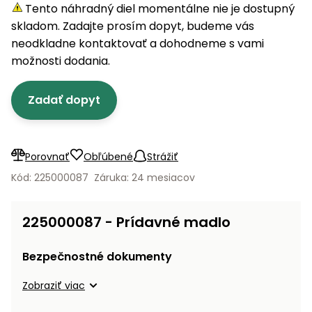
úložné
vozidlá
Ochrana
Štiepačky
Tento náhradný diel momentálne nie je dostupný
stoly
obrubníky
Vidly
boxy
rastlín
Náhradné
dreva
skladom. Zadajte prosím dopyt, budeme vás
Príslušenstvo
Seniorské
nože
Vibračné
Tieniace
neodkladne kontaktovať a dohodneme s vami
vozíky
Záhradné
Drviče
dosky
textílie
možnosti dodania.
koše
vetiev
Prilby
Odpudzovače
Transportéry
Zadať dopyt
Krhly
a pasce
Špalíkovače
Rezačky
Doplnky
Fukáre a
na
vysávače
Porovnať
Obľúbené
Strážiť
betón
na lístie
Kód: 225000087
Záruka: 24 mesiacov
Meracie
Záhradné
prístroje
vozíky
225000087 - Prídavné madlo
Nabíjačky
autobatérií
Fúriky
Bezpečnostné dokumenty
Vykurovanie
Zobraziť viac
Rozmetadlá
a posypové