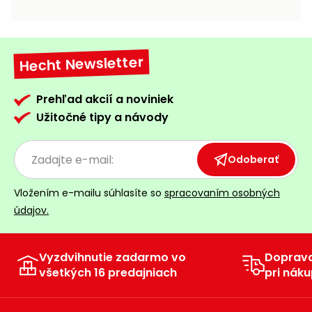
vozíky
Navijaky
Čerpadlá
a
Hecht Newsletter
Príslušenstvo
vodárne
Vysokotlakové
Prehľad akcií a noviniek
Bagre
umývačky
Užitočné tipy a návody
Zametacie
stroje
Odoberať
Snežné
Vložením e-mailu súhlasíte so
spracovaním osobných
frézy
údajov.
Odhŕňače
a lopaty
na sneh
Vyzdvihnutie zadarmo vo
Doprav
všetkých 16 predajniach
pri náku
Postrekovače
a rosiče