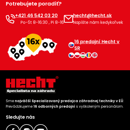
Potrebujete poradiť?
Príslušenstvo
+421 46 542 03 20
hecht@hecht.sk
Po-Št 8-16:30 , Pi 8-16
Napíšte nám kedykoľvek
16 predajní Hecht v
SR
Sme
najväčší špecializovaný predajca záhradnej techniky v EÚ
.
Prevádzkujeme
16 odborných predajní
s vyškoleným personálom.
Sledujte nás