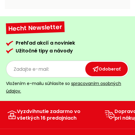
vozíky
Navijaky
Čerpadlá
a
Hecht Newsletter
Príslušenstvo
vodárne
Vysokotlakové
Prehľad akcií a noviniek
Bagre
umývačky
Užitočné tipy a návody
Zametacie
stroje
Odoberať
Snežné
Vložením e-mailu súhlasíte so
spracovaním osobných
frézy
údajov.
Odhŕňače
a lopaty
na sneh
Vyzdvihnutie zadarmo vo
Doprav
všetkých 16 predajniach
pri náku
Postrekovače
a rosiče