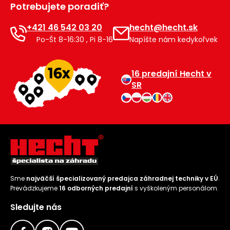
Potrebujete poradiť?
Príslušenstvo
+421 46 542 03 20
hecht@hecht.sk
Po-Št 8-16:30 , Pi 8-16
Napíšte nám kedykoľvek
16 predajní Hecht v
SR
Sme
najväčší špecializovaný predajca záhradnej techniky v EÚ
.
Prevádzkujeme
16 odborných predajní
s vyškoleným personálom.
Sledujte nás