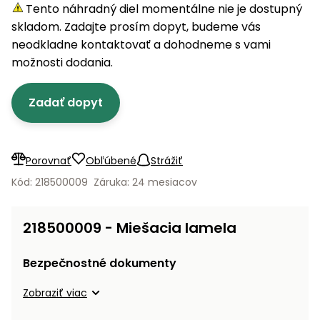
úložné
vozidlá
Ochrana
Štiepačky
Tento náhradný diel momentálne nie je dostupný
stoly
obrubníky
Vidly
boxy
rastlín
Náhradné
dreva
skladom. Zadajte prosím dopyt, budeme vás
Príslušenstvo
Seniorské
nože
Vibračné
Tieniace
neodkladne kontaktovať a dohodneme s vami
vozíky
Záhradné
Drviče
dosky
textílie
možnosti dodania.
koše
vetiev
Prilby
Odpudzovače
Transportéry
Zadať dopyt
Krhly
a pasce
Špalíkovače
Rezačky
Doplnky
Fukáre a
na
vysávače
Porovnať
Obľúbené
Strážiť
betón
na lístie
Kód: 218500009
Záruka: 24 mesiacov
Meracie
Záhradné
prístroje
vozíky
218500009 - Miešacia lamela
Nabíjačky
autobatérií
Fúriky
Bezpečnostné dokumenty
Vykurovanie
Zobraziť viac
Rozmetadlá
a posypové