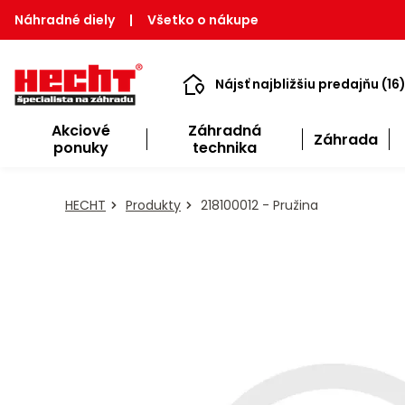
Náhradné diely
|
Všetko o nákupe
Nájsť najbližšiu predajňu (16
Akciové
Záhradná
Záhrada
ponuky
technika
HECHT
Produkty
218100012 - Pružina