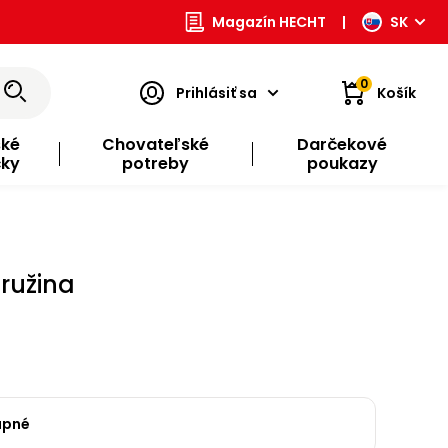
Magazín HECHT
|
SK
0
Prihlásiť sa
Košík
ské
Chovateľské
Darčekové
čky
potreby
poukazy
Pružina
upné