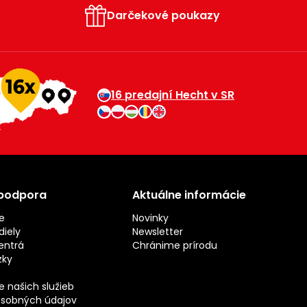
Darčekové poukazy
16 predajní Hecht v SR
 podpora
Aktuálne informácie
e
Novinky
iely
Newsletter
entrá
Chránime prírodu
zky
 našich služieb
sobných údajov