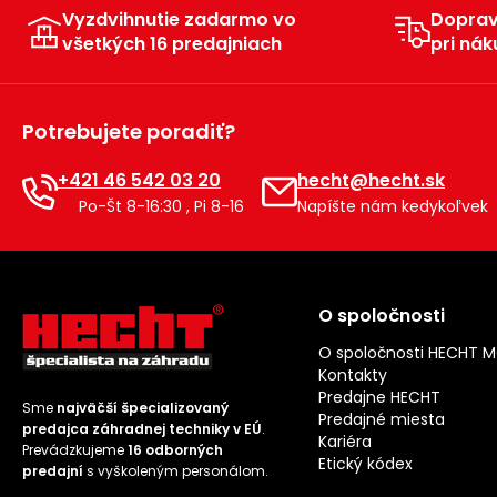
Vyzdvihnutie zadarmo vo
Dopra
všetkých 16 predajniach
pri nák
Potrebujete poradiť?
+421 46 542 03 20
hecht@hecht.sk
Po-Št 8-16:30 , Pi 8-16
Napíšte nám kedykoľvek
O spoločnosti
O spoločnosti HECHT 
Kontakty
Predajne HECHT
Sme
najväčší špecializovaný
Predajné miesta
predajca záhradnej techniky v EÚ
.
Kariéra
Prevádzkujeme
16 odborných
Etický kódex
predajní
s vyškoleným personálom.