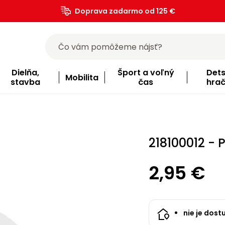
Doprava zadarmo od 125 €
)
Dielňa,
Šport a voľný
Det
Mobilita
stavba
čas
hra
218100012 - 
2,95 €
nie je dost