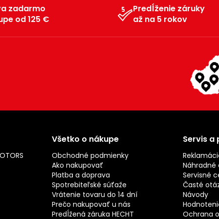
va zadarmo
Predĺženie záruky
upe od 125 €
až na 5 rokov
Všetko o nákupe
Servis a
MOTORS
Obchodné podmienky
Reklamáci
Ako nakupovať
Náhradné d
Platba a doprava
Servisné c
Spotrebiteľské súťaže
Časté otá
Vrátenie tovaru do 14 dní
Návody
Prečo nakupovať u nás
Hodnotenie
Predĺžená záruka HECHT
Ochrana o