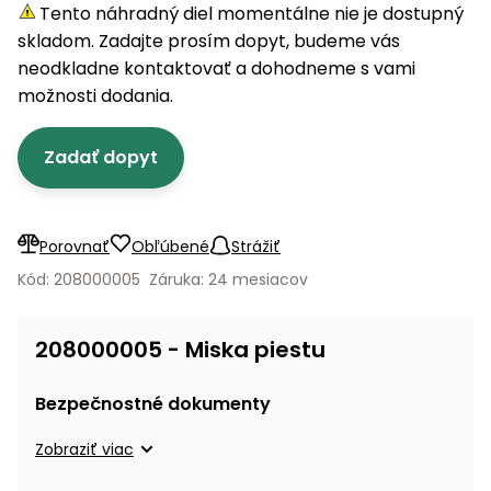
úložné
vozidlá
Ochrana
Štiepačky
Tento náhradný diel momentálne nie je dostupný
stoly
obrubníky
Vidly
boxy
rastlín
Náhradné
dreva
skladom. Zadajte prosím dopyt, budeme vás
Príslušenstvo
Seniorské
nože
Vibračné
Tieniace
neodkladne kontaktovať a dohodneme s vami
vozíky
Záhradné
Drviče
dosky
textílie
možnosti dodania.
koše
vetiev
Prilby
Odpudzovače
Transportéry
Zadať dopyt
Krhly
a pasce
Špalíkovače
Rezačky
Doplnky
Fukáre a
na
vysávače
Porovnať
Obľúbené
Strážiť
betón
na lístie
Kód: 208000005
Záruka: 24 mesiacov
Meracie
Záhradné
prístroje
vozíky
208000005 - Miska piestu
Nabíjačky
autobatérií
Fúriky
Bezpečnostné dokumenty
Vykurovanie
Zobraziť viac
Rozmetadlá
a posypové