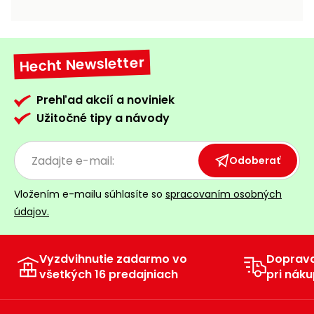
vozíky
Navijaky
Čerpadlá
a
Hecht Newsletter
Príslušenstvo
vodárne
Vysokotlakové
Prehľad akcií a noviniek
Bagre
umývačky
Užitočné tipy a návody
Zametacie
stroje
Odoberať
Snežné
Vložením e-mailu súhlasíte so
spracovaním osobných
frézy
údajov.
Odhŕňače
a lopaty
na sneh
Vyzdvihnutie zadarmo vo
Doprav
všetkých 16 predajniach
pri náku
Postrekovače
a rosiče