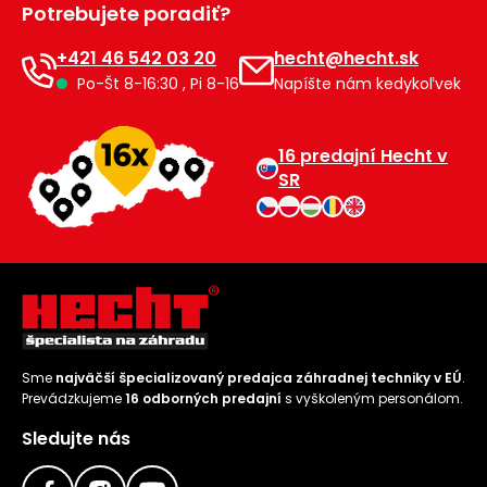
Potrebujete poradiť?
Príslušenstvo
+421 46 542 03 20
hecht@hecht.sk
Po-Št 8-16:30 , Pi 8-16
Napíšte nám kedykoľvek
16 predajní Hecht v
SR
Sme
najväčší špecializovaný predajca záhradnej techniky v EÚ
.
Prevádzkujeme
16 odborných predajní
s vyškoleným personálom.
Sledujte nás