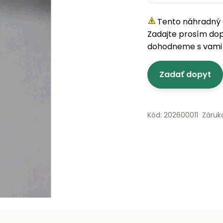
Tento náhradný d
Zadajte prosím do
dohodneme s vami 
Zadať dopyt
Kód: 202600011
Záruk