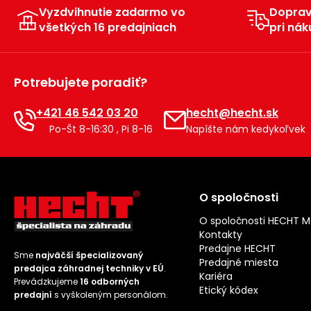
Vyzdvihnutie zadarmo vo
Dopra
všetkých 16 predajniach
pri nák
Potrebujete poradiť?
+421 46 542 03 20
hecht@hecht.sk
Po-Št 8-16:30 , Pi 8-16
Napíšte nám kedykoľvek
O spoločnosti
O spoločnosti HECHT 
Kontakty
Predajne HECHT
Sme
najväčší špecializovaný
Predajné miesta
predajca záhradnej techniky v EÚ
.
Kariéra
Prevádzkujeme
16 odborných
Etický kódex
predajní
s vyškoleným personálom.