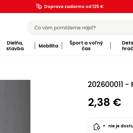
Doprava zadarmo od 125 €
)
Dielňa,
Šport a voľný
Det
Mobilita
stavba
čas
hra
202600011 - 
2,38 €
nie je dost