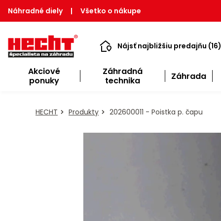
Náhradné diely
|
Všetko o nákupe
Nájsť najbližšiu predajňu (16
Akciové
Záhradná
Záhrada
ponuky
technika
HECHT
Produkty
202600011 - Poistka p. čapu