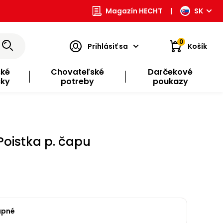
Magazín HECHT
|
SK
0
Prihlásiť sa
Košík
ské
Chovateľské
Darčekové
čky
potreby
poukazy
Poistka p. čapu
upné