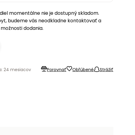
iel momentálne nie je dostupný skladom.
pyt, budeme vás neodkladne kontaktovať a
možnosti dodania.
a: 24 mesiacov
Porovnať
Obľúbené
Strážiť