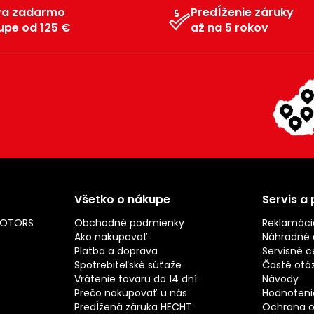
va zadarmo
Predĺženie záruky
upe od 125 €
až na 5 rokov
Všetko o nákupe
Servis a
MOTORS
Obchodné podmienky
Reklamáci
Ako nakupovať
Náhradné d
Platba a doprava
Servisné c
Spotrebiteľské súťaže
Časté otá
Vrátenie tovaru do 14 dní
Návody
Prečo nakupovať u nás
Hodnotenie
Predĺžená záruka HECHT
Ochrana o