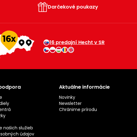
Darčekové poukazy
16 predajní Hecht v SR
 podpora
Aktuálne informácie
e
Novinky
iely
Newsletter
entrá
Chránime prírodu
zky
 našich služieb
sobných údajov