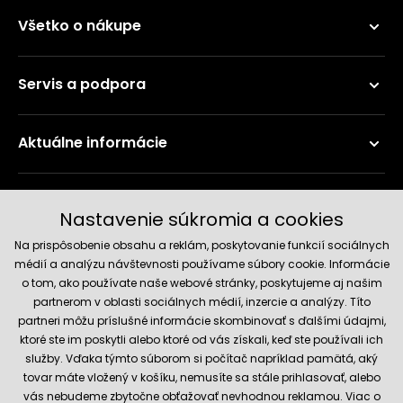
Všetko o nákupe
Servis a podpora
Aktuálne informácie
Doručenie a platobné metódy
Nastavenie súkromia a cookies
Na prispôsobenie obsahu a reklám, poskytovanie funkcií sociálnych
médií a analýzu návštevnosti používame súbory cookie. Informácie
o tom, ako používate naše webové stránky, poskytujeme aj našim
partnerom v oblasti sociálnych médií, inzercie a analýzy. Títo
partneri môžu príslušné informácie skombinovať s ďalšími údajmi,
ktoré ste im poskytli alebo ktoré od vás získali, keď ste používali ich
služby. Vďaka týmto súborom si počítač napríklad pamätá, aký
Spoľahlivý obchod
tovar máte vložený v košíku, nemusíte sa stále prihlasovať, alebo
vás nebudeme zbytočne obťažovať nevhodnou reklamou. Viac o