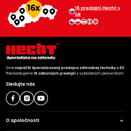
16 predajní Hecht v
Príslušenstvo
SR
Sme
najväčší špecializovaný predajca záhradnej techniky v EÚ
.
Prevádzkujeme
16 odborných predajní
s vyškoleným personálom.
Sledujte nás
O spoločnosti