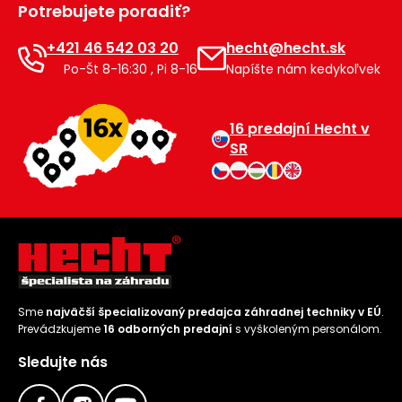
Potrebujete poradiť?
Príslušenstvo
+421 46 542 03 20
hecht@hecht.sk
Po-Št 8-16:30 , Pi 8-16
Napíšte nám kedykoľvek
16 predajní Hecht v
SR
Sme
najväčší špecializovaný predajca záhradnej techniky v EÚ
.
Prevádzkujeme
16 odborných predajní
s vyškoleným personálom.
Sledujte nás