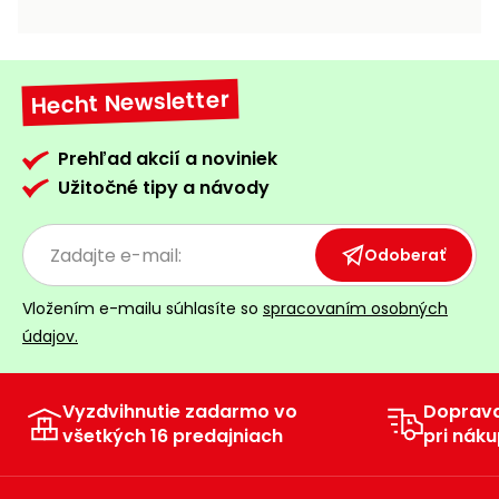
vozíky
Navijaky
Čerpadlá
a
Hecht Newsletter
Príslušenstvo
vodárne
Vysokotlakové
Prehľad akcií a noviniek
Bagre
umývačky
Užitočné tipy a návody
Zametacie
stroje
Odoberať
Snežné
Vložením e-mailu súhlasíte so
spracovaním osobných
frézy
údajov.
Odhŕňače
a lopaty
na sneh
Vyzdvihnutie zadarmo vo
Doprav
všetkých 16 predajniach
pri náku
Postrekovače
a rosiče