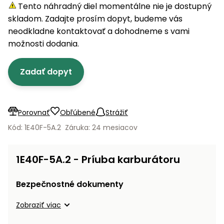
úložné
vozidlá
Ochrana
Štiepačky
Tento náhradný diel momentálne nie je dostupný
stoly
obrubníky
Vidly
boxy
rastlín
Náhradné
dreva
skladom. Zadajte prosím dopyt, budeme vás
Príslušenstvo
Seniorské
nože
Vibračné
Tieniace
neodkladne kontaktovať a dohodneme s vami
vozíky
Záhradné
Drviče
dosky
textílie
možnosti dodania.
koše
vetiev
Prilby
Odpudzovače
Transportéry
Zadať dopyt
Krhly
a pasce
Špalíkovače
Rezačky
Doplnky
Fukáre a
na
vysávače
Porovnať
Obľúbené
Strážiť
betón
na lístie
Kód: 1E40F-5A.2
Záruka: 24 mesiacov
Meracie
Záhradné
prístroje
vozíky
1E40F-5A.2 - Príuba karburátoru
Nabíjačky
autobatérií
Fúriky
Bezpečnostné dokumenty
Vykurovanie
Zobraziť viac
Rozmetadlá
a posypové