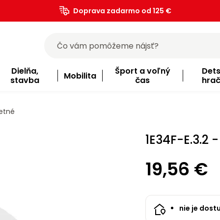
Doprava zadarmo od 125 €
)
Dielňa,
Šport a voľný
Det
Mobilita
stavba
čas
hra
letné
1E34F-E.3.2
19,56 €
nie je dost