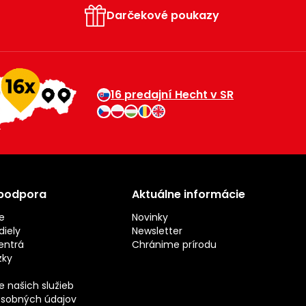
Darčekové poukazy
16 predajní Hecht v SR
 podpora
Aktuálne informácie
e
Novinky
iely
Newsletter
entrá
Chránime prírodu
zky
 našich služieb
sobných údajov