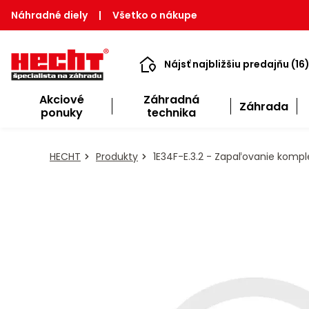
Náhradné diely
|
Všetko o nákupe
Nájsť najbližšiu predajňu (16
Akciové
Záhradná
Záhrada
ponuky
technika
HECHT
Produkty
1E34F-E.3.2 - Zapaľovanie komp