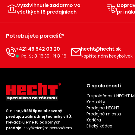
Vyzdvihnutie zadarmo vo
Dopra
všetkých 16 predajniach
pri nák
Potrebujete poradiť?
+421 46 542 03 20
hecht@hecht.sk
Po-Št 8-16:30 , Pi 8-16
Napíšte nám kedykoľvek
O spoločnosti
O spoločnosti HECHT 
Kontakty
Predajne HECHT
Sme
najväčší špecializovaný
Predajné miesta
predajca záhradnej techniky v EÚ
.
Kariéra
Prevádzkujeme
16 odborných
Etický kódex
predajní
s vyškoleným personálom.