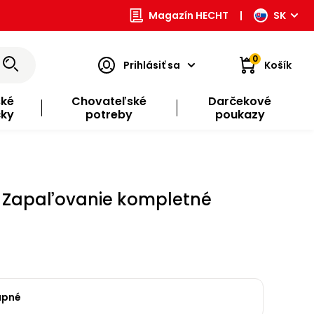
Magazín HECHT
|
SK
0
Prihlásiť sa
Košík
ské
Chovateľské
Darčekové
čky
potreby
poukazy
 - Zapaľovanie kompletné
upné