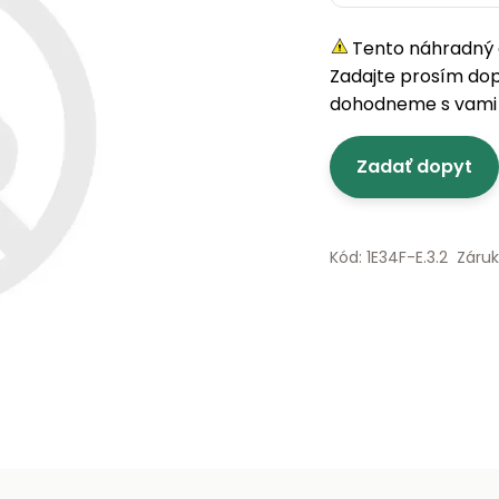
Tento náhradný d
Zadajte prosím do
dohodneme s vami 
Zadať dopyt
Kód: 1E34F-E.3.2
Záru