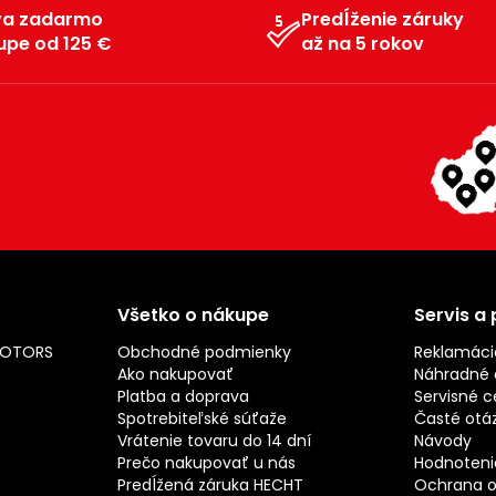
va zadarmo
Predĺženie záruky
upe od 125 €
až na 5 rokov
Všetko o nákupe
Servis a
MOTORS
Obchodné podmienky
Reklamáci
Ako nakupovať
Náhradné d
Platba a doprava
Servisné c
Spotrebiteľské súťaže
Časté otá
Vrátenie tovaru do 14 dní
Návody
Prečo nakupovať u nás
Hodnotenie
Predĺžená záruka HECHT
Ochrana o