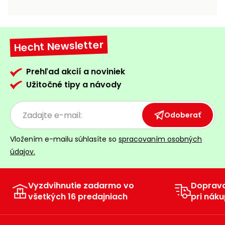
vozíky
Navijaky
Čerpadlá
a
Hecht Newsletter
Príslušenstvo
vodárne
Vysokotlakové
Prehľad akcií a noviniek
Bagre
umývačky
Užitočné tipy a návody
Zametacie
stroje
Odoberať
Snežné
Vložením e-mailu súhlasíte so
spracovaním osobných
frézy
údajov.
Odhŕňače
a lopaty
na sneh
Vyzdvihnutie zadarmo vo
Doprav
všetkých 16 predajniach
pri náku
Postrekovače
a rosiče