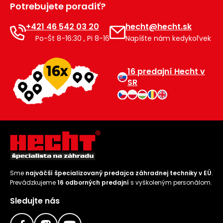
Potrebujete poradiť?
Príslušenstvo
+421 46 542 03 20
hecht@hecht.sk
Po-Št 8-16:30 , Pi 8-16
Napíšte nám kedykoľvek
16 predajní Hecht v
SR
Sme
najväčší špecializovaný predajca záhradnej techniky v EÚ
.
Prevádzkujeme
16 odborných predajní
s vyškoleným personálom.
Sledujte nás