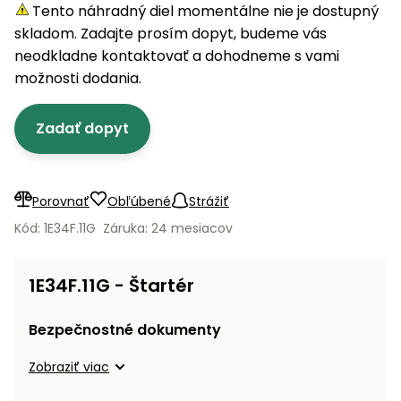
úložné
vozidlá
Ochrana
Štiepačky
Tento náhradný diel momentálne nie je dostupný
stoly
obrubníky
Vidly
boxy
rastlín
Náhradné
dreva
skladom. Zadajte prosím dopyt, budeme vás
Príslušenstvo
Seniorské
nože
Vibračné
Tieniace
neodkladne kontaktovať a dohodneme s vami
vozíky
Záhradné
Drviče
dosky
textílie
možnosti dodania.
koše
vetiev
Prilby
Odpudzovače
Transportéry
Zadať dopyt
Krhly
a pasce
Špalíkovače
Rezačky
Doplnky
Fukáre a
na
vysávače
Porovnať
Obľúbené
Strážiť
betón
na lístie
Kód: 1E34F.11G
Záruka: 24 mesiacov
Meracie
Záhradné
prístroje
vozíky
1E34F.11G - Štartér
Nabíjačky
autobatérií
Fúriky
Bezpečnostné dokumenty
Vykurovanie
Zobraziť viac
Rozmetadlá
a posypové