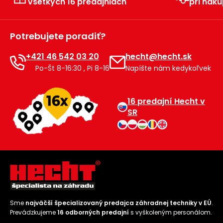
všetkých 16 predajniach
pri náku
Príslušenstvo
Potrebujete poradiť?
+421 46 542 03 20
hecht@hecht.sk
Po-Št 8-16:30 , Pi 8-16
Napíšte nám kedykoľvek
16 predajní Hecht v
SR
Sme
najväčší špecializovaný predajca záhradnej techniky v EÚ
.
Prevádzkujeme
16 odborných predajní
s vyškoleným personálom.