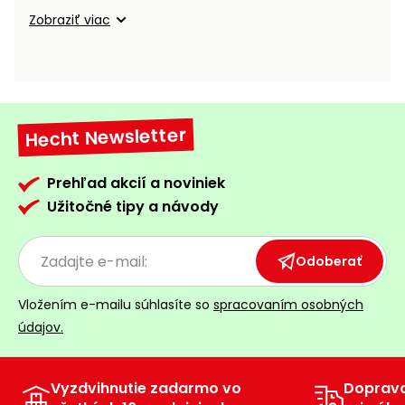
vozíky
Navijaky
Zobraziť viac
Čerpadlá
a
Príslušenstvo
vodárne
Vysokotlakové
Hecht Newsletter
Bagre
umývačky
Zametacie
Prehľad akcií a noviniek
stroje
Užitočné tipy a návody
Snežné
frézy
Odoberať
Odhŕňače
Vložením e-mailu súhlasíte so
spracovaním osobných
a lopaty
údajov.
na sneh
Postrekovače
a rosiče
Vyzdvihnutie zadarmo vo
Doprav