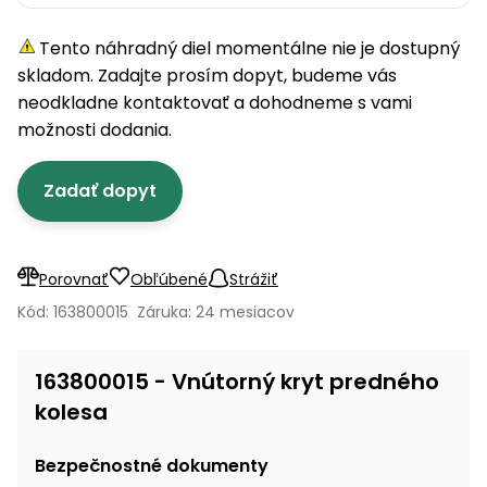
úložné
vozidlá
Ochrana
Štiepačky
stoly
obrubníky
Vidly
boxy
rastlín
Náhradné
dreva
Tento náhradný diel momentálne nie je dostupný
Príslušenstvo
Seniorské
nože
Vibračné
Tieniace
vozíky
skladom. Zadajte prosím dopyt, budeme vás
Záhradné
Drviče
dosky
textílie
koše
neodkladne kontaktovať a dohodneme s vami
vetiev
možnosti dodania.
Prilby
Odpudzovače
Transportéry
Krhly
a pasce
Špalíkovače
Zadať dopyt
Rezačky
Doplnky
Fukáre a
na
vysávače
betón
na lístie
Porovnať
Obľúbené
Strážiť
Meracie
Záhradné
Kód: 163800015
Záruka: 24 mesiacov
prístroje
vozíky
Nabíjačky
163800015 - Vnútorný kryt predného
autobatérií
Fúriky
kolesa
Vykurovanie
Rozmetadlá
Bezpečnostné dokumenty
a posypové