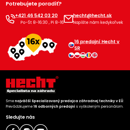
Potrebujete poradiť?
Príslušenstvo
+421 46 542 03 20
hecht@hecht.sk
Po-Št 8-16:30 , Pi 8-16
Napíšte nám kedykoľvek
16 predajní Hecht v
SR
Sme
najväčší špecializovaný predajca záhradnej techniky v EÚ
.
Prevádzkujeme
16 odborných predajní
s vyškoleným personálom.
Sledujte nás