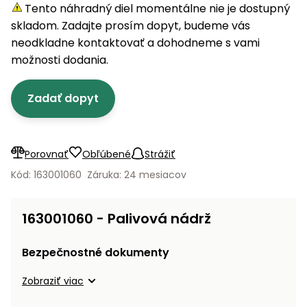
úložné
vozidlá
Ochrana
Štiepačky
Tento náhradný diel momentálne nie je dostupný
stoly
obrubníky
Vidly
boxy
rastlín
Náhradné
dreva
skladom. Zadajte prosím dopyt, budeme vás
Príslušenstvo
Seniorské
nože
Vibračné
Tieniace
neodkladne kontaktovať a dohodneme s vami
vozíky
Záhradné
Drviče
dosky
textílie
možnosti dodania.
koše
vetiev
Prilby
Odpudzovače
Transportéry
Zadať dopyt
Krhly
a pasce
Špalíkovače
Rezačky
Doplnky
Fukáre a
na
vysávače
Porovnať
Obľúbené
Strážiť
betón
na lístie
Kód: 163001060
Záruka: 24 mesiacov
Meracie
Záhradné
prístroje
vozíky
163001060 - Palivová nádrž
Nabíjačky
autobatérií
Fúriky
Bezpečnostné dokumenty
Vykurovanie
Zobraziť viac
Rozmetadlá
a posypové