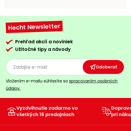
vozíky
Navijaky
Čerpadlá
a
Hecht Newsletter
Príslušenstvo
vodárne
Vysokotlakové
Prehľad akcií a noviniek
Bagre
umývačky
Užitočné tipy a návody
Zametacie
stroje
Odoberať
Snežné
Vložením e-mailu súhlasíte so
spracovaním osobných
frézy
údajov.
Odhŕňače
a lopaty
na sneh
Vyzdvihnutie zadarmo vo
Doprav
všetkých 16 predajniach
pri náku
Postrekovače
a rosiče