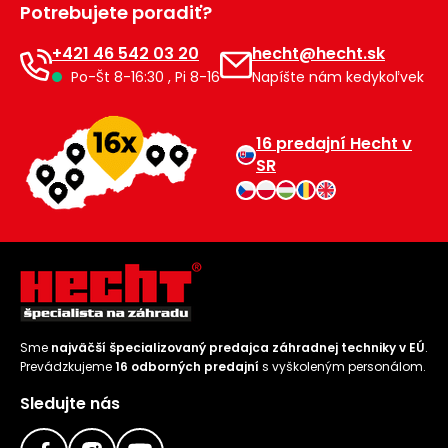
Potrebujete poradiť?
Príslušenstvo
+421 46 542 03 20
hecht@hecht.sk
Po-Št 8-16:30 , Pi 8-16
Napíšte nám kedykoľvek
16 predajní Hecht v
SR
Sme
najväčší špecializovaný predajca záhradnej techniky v EÚ
.
Prevádzkujeme
16 odborných predajní
s vyškoleným personálom.
Sledujte nás