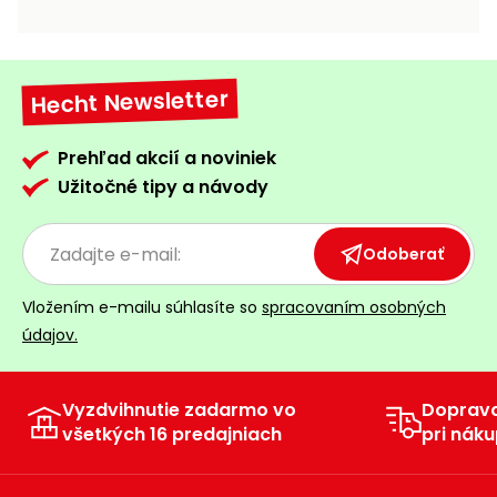
vozíky
Navijaky
Čerpadlá
a
Hecht Newsletter
Príslušenstvo
vodárne
Vysokotlakové
Prehľad akcií a noviniek
Bagre
umývačky
Užitočné tipy a návody
Zametacie
stroje
Odoberať
Snežné
Vložením e-mailu súhlasíte so
spracovaním osobných
frézy
údajov.
Odhŕňače
a lopaty
na sneh
Vyzdvihnutie zadarmo vo
Doprav
všetkých 16 predajniach
pri náku
Postrekovače
a rosiče