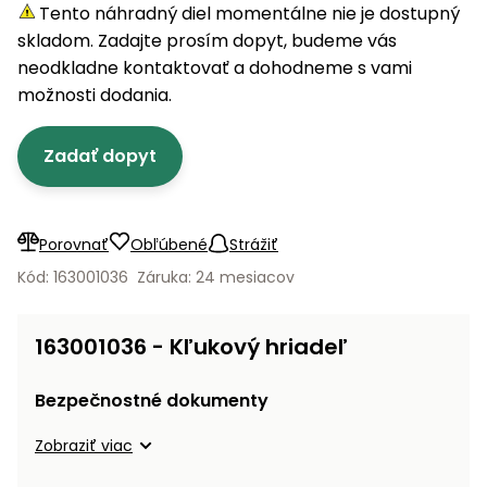
úložné
vozidlá
Ochrana
Štiepačky
Tento náhradný diel momentálne nie je dostupný
stoly
obrubníky
Vidly
boxy
rastlín
Náhradné
dreva
skladom. Zadajte prosím dopyt, budeme vás
Príslušenstvo
Seniorské
nože
Vibračné
Tieniace
neodkladne kontaktovať a dohodneme s vami
vozíky
Záhradné
Drviče
dosky
textílie
možnosti dodania.
koše
vetiev
Prilby
Odpudzovače
Transportéry
Zadať dopyt
Krhly
a pasce
Špalíkovače
Rezačky
Doplnky
Fukáre a
na
vysávače
Porovnať
Obľúbené
Strážiť
betón
na lístie
Kód: 163001036
Záruka: 24 mesiacov
Meracie
Záhradné
prístroje
vozíky
163001036 - Kľukový hriadeľ
Nabíjačky
autobatérií
Fúriky
Bezpečnostné dokumenty
Vykurovanie
Zobraziť viac
Rozmetadlá
a posypové