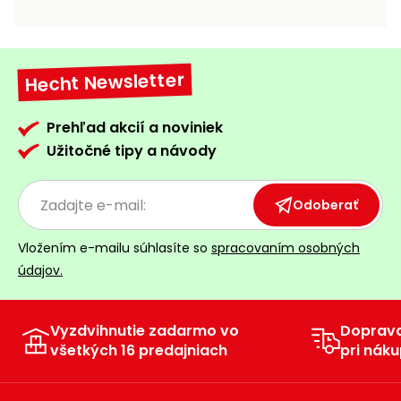
vozíky
Navijaky
Čerpadlá
a
Hecht Newsletter
Príslušenstvo
vodárne
Vysokotlakové
Prehľad akcií a noviniek
Bagre
umývačky
Užitočné tipy a návody
Zametacie
stroje
Odoberať
Snežné
Vložením e-mailu súhlasíte so
spracovaním osobných
frézy
údajov.
Odhŕňače
a lopaty
na sneh
Vyzdvihnutie zadarmo vo
Doprav
všetkých 16 predajniach
pri náku
Postrekovače
a rosiče