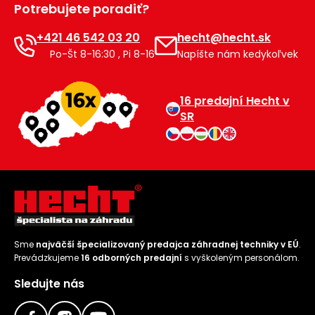
Potrebujete poradiť?
Príslušenstvo
+421 46 542 03 20
hecht@hecht.sk
Po-Št 8-16:30 , Pi 8-16
Napíšte nám kedykoľvek
16 predajní Hecht v
SR
Sme
najväčší špecializovaný predajca záhradnej techniky v EÚ
.
Prevádzkujeme
16 odborných predajní
s vyškoleným personálom.
Sledujte nás