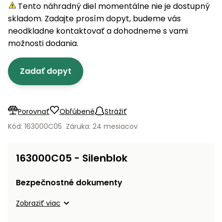
úložné
vozidlá
Ochrana
Štiepačky
Tento náhradný diel momentálne nie je dostupný
stoly
obrubníky
Vidly
boxy
rastlín
Náhradné
dreva
skladom. Zadajte prosím dopyt, budeme vás
Príslušenstvo
Seniorské
nože
Vibračné
Tieniace
neodkladne kontaktovať a dohodneme s vami
vozíky
Záhradné
Drviče
dosky
textílie
možnosti dodania.
koše
vetiev
Prilby
Odpudzovače
Transportéry
Zadať dopyt
Krhly
a pasce
Špalíkovače
Rezačky
Doplnky
Fukáre a
na
vysávače
Porovnať
Obľúbené
Strážiť
betón
na lístie
Kód: 163000C05
Záruka: 24 mesiacov
Meracie
Záhradné
prístroje
vozíky
163000C05 - Silenblok
Nabíjačky
autobatérií
Fúriky
Bezpečnostné dokumenty
Vykurovanie
Zobraziť viac
Rozmetadlá
a posypové