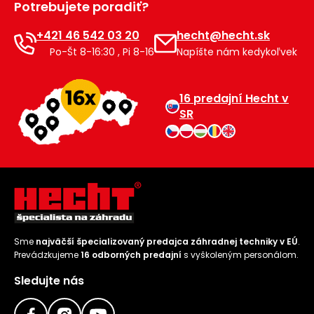
Potrebujete poradiť?
Príslušenstvo
+421 46 542 03 20
hecht@hecht.sk
Po-Št 8-16:30 , Pi 8-16
Napíšte nám kedykoľvek
16 predajní Hecht v
SR
Sme
najväčší špecializovaný predajca záhradnej techniky v EÚ
.
Prevádzkujeme
16 odborných predajní
s vyškoleným personálom.
Sledujte nás