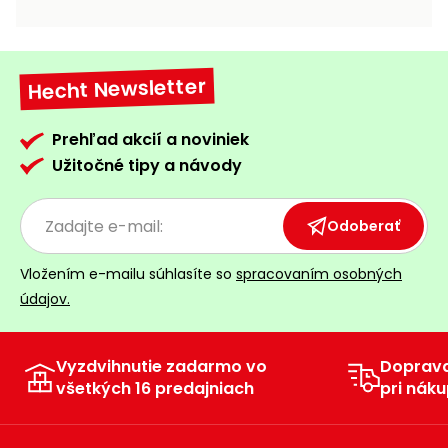
vozíky
Navijaky
Čerpadlá
a
Hecht Newsletter
Príslušenstvo
vodárne
Vysokotlakové
Prehľad akcií a noviniek
Bagre
umývačky
Užitočné tipy a návody
Zametacie
stroje
Odoberať
Snežné
Vložením e-mailu súhlasíte so
spracovaním osobných
frézy
údajov.
Odhŕňače
a lopaty
na sneh
Vyzdvihnutie zadarmo vo
Doprav
všetkých 16 predajniach
pri náku
Postrekovače
a rosiče