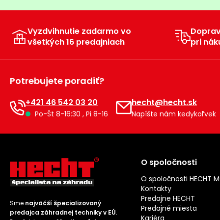
Vyzdvihnutie zadarmo vo
Dopra
všetkých 16 predajniach
pri nák
Potrebujete poradiť?
+421 46 542 03 20
hecht@hecht.sk
Po-Št 8-16:30 , Pi 8-16
Napíšte nám kedykoľvek
O spoločnosti
O spoločnosti HECHT 
Kontakty
Predajne HECHT
Sme
najväčší špecializovaný
Predajné miesta
predajca záhradnej techniky v EÚ
.
Kariéra