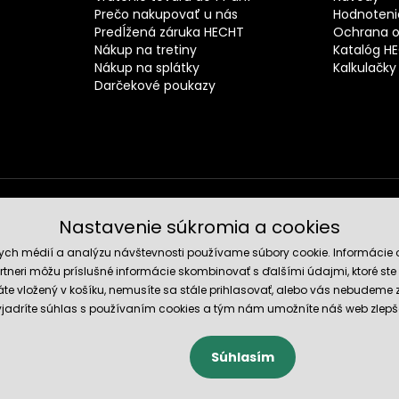
Prečo nakupovať u nás
Hodnotenie
Predĺžená záruka HECHT
Ochrana o
Nákup na tretiny
Katalóg H
Nákup na splátky
Kalkulačky
Darčekové poukazy
Nastavenie súkromia a cookies
Spoľahli
nych médií a analýzu návštevnosti používame súbory cookie. Informácie 
tneri môžu príslušné informácie skombinovať s ďalšími údajmi, ktoré ste im
te vložený v košíku, nemusíte sa stále prihlasovať, alebo vás nebudeme
 vyjadríte súhlas s používaním cookies a tým nám umožníte náš web zlepš
Súhlasím
cookies