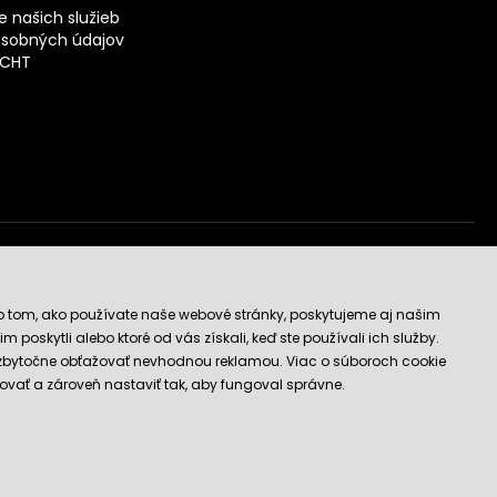
 našich služieb
sobných údajov
ECHT
vý obchod
o tom, ako používate naše webové stránky, poskytujeme aj našim
 poskytli alebo ktoré od vás získali, keď ste používali ich služby.
 zbytočne obťažovať nevhodnou reklamou. Viac o súboroch cookie
ovať a zároveň nastaviť tak, aby fungoval správne.
E-shop vytvorila a technicky zaisťuje
SIMPLIA.cz