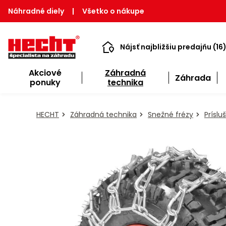
Náhradné diely
|
Všetko o nákupe
Nájsť najbližšiu predajňu (16
Akciové
Záhradná
Záhrada
ponuky
technika
HECHT
Záhradná technika
Snežné frézy
Prísl