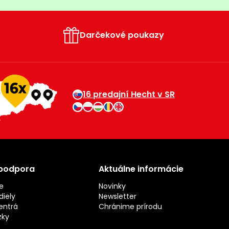
Darčekové poukazy
16 predajní Hecht v SR
 podpora
Aktuálne informácie
e
Novinky
iely
Newsletter
entrá
Chránime prírodu
zky