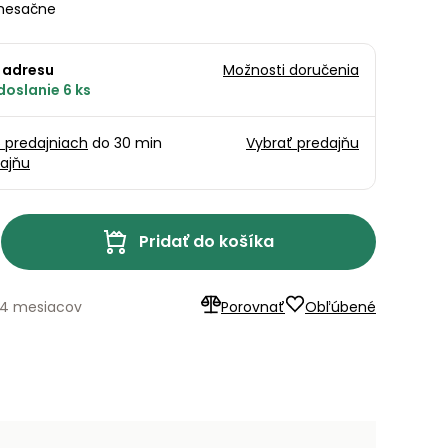
esačne
 adresu
Možnosti doručenia
doslanie 6 ks
5 predajniach
do 30 min
Vybrať predajňu
ajňu
Pridať do košíka
24 mesiacov
Porovnať
Obľúbené