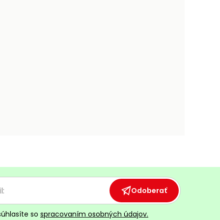
Odoberať
súhlasíte so
spracovaním osobných údajov.