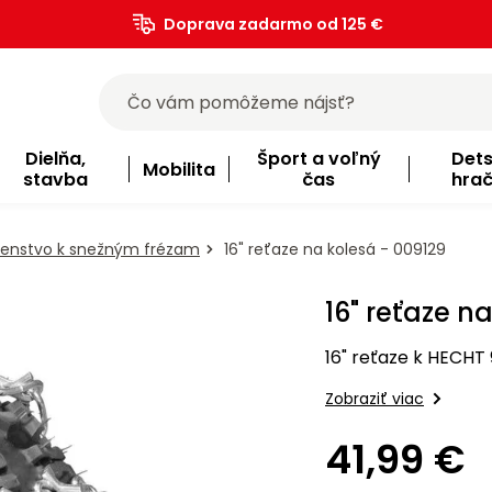
Doprava zadarmo od 125 €
)
Dielňa,
Šport a voľný
Det
Mobilita
stavba
čas
hra
ušenstvo k snežným frézam
16" reťaze na kolesá - 009129
16" reťaze n
16" reťaze k HECHT 
Zobraziť viac
41,99 €