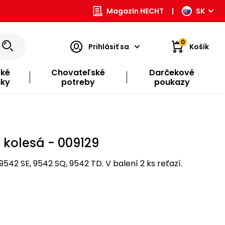
Magazín HECHT
|
SK
0
Prihlásiť sa
Košík
ské
Chovateľské
Darčekové
čky
potreby
poukazy
a kolesá - 009129
9542 SE, 9542 SQ, 9542 TD. V balení 2 ks reťazí.