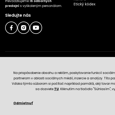
Prevádzkujeme
16 odborných
Etický kódex
predajní
s vyškoleným personálom.
Sledujte nás
Doručenie a platobné metódy
Na prispôsobenie obsahu a reklám, poskytovanie funkcií sociál
partnerom v oblasti sociálnych médií, inzercie a analýzy. Títo par
Vďaka týmto súborom si počítač napríklad pamätá, aký tovar má
sa dozviete
TU
. Kliknutím na tlačidlo "Súhlasím",
Odmietnuť
© 2026 Hecht.cz
Obchodné podmienky
Nastavenie 