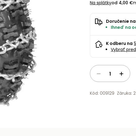
Na splátky
od 4,00 €
m
Doručenie na
Ihneď na o
K odberu na
Vybrať pred
Kód: 009129
Záruka: 