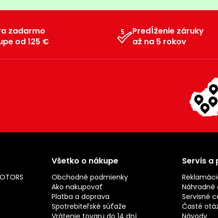
va zadarmo
Predĺženie záruky
upe od 125 €
až na 5 rokov
Všetko o nákupe
Servis a
MOTORS
Obchodné podmienky
Reklamáci
Ako nakupovať
Náhradné d
Platba a doprava
Servisné c
Spotrebiteľské súťaže
Časté otá
Vrátenie tovaru do 14 dní
Návody