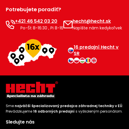
Príslušenstvo
Potrebujete poradiť?
+421 46 542 03 20
hecht@hecht.sk
Po-Št 8-16:30 , Pi 8-16
Napíšte nám kedykoľvek
16 predajní Hecht v
SR
Sme
najväčší špecializovaný predajca záhradnej techniky v EÚ
.
Prevádzkujeme
16 odborných predajní
s vyškoleným personálom.
Sledujte nás