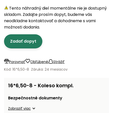
úložné
vozidlá
Ochrana
Štiepačky
stoly
obrubníky
Vidly
boxy
rastlín
Náhradné
Tento náhradný diel momentálne nie je dostupný
dreva
Príslušenstvo
Seniorské
nože
skladom. Zadajte prosím dopyt, budeme vás
Vibračné
Tieniace
vozíky
Záhradné
Drviče
dosky
neodkladne kontaktovať a dohodneme s vami
textílie
koše
vetiev
možnosti dodania.
Prilby
Odpudzovače
Transportéry
Krhly
a pasce
Špalíkovače
Zadať dopyt
Rezačky
Doplnky
Fukáre a
na
vysávače
betón
Porovnať
Obľúbené
Strážiť
na lístie
Meracie
Kód: 16*6,50-8
Záruka: 24 mesiacov
Záhradné
prístroje
vozíky
Nabíjačky
16*6,50-8 - Koleso kompl.
autobatérií
Fúriky
Bezpečnostné dokumenty
Vykurovanie
Rozmetadlá
Zobraziť viac
a posypové