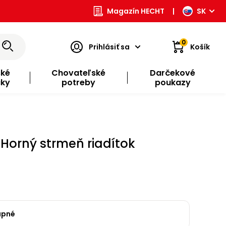
Magazín HECHT
|
SK
0
Prihlásiť sa
Košík
ské
Chovateľské
Darčekové
čky
potreby
poukazy
 Horný strmeň riadítok
upné