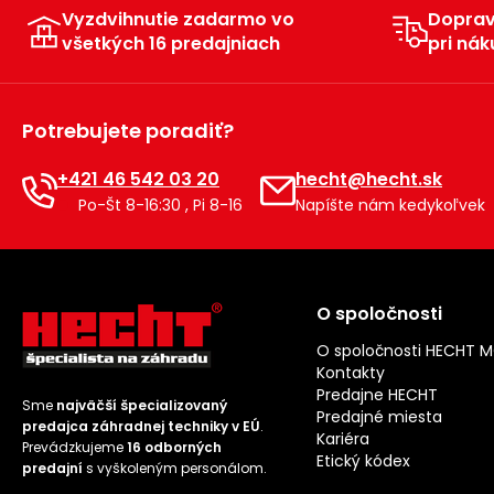
Vyzdvihnutie zadarmo vo
Dopra
všetkých 16 predajniach
pri nák
Potrebujete poradiť?
+421 46 542 03 20
hecht@hecht.sk
Po-Št 8-16:30 , Pi 8-16
Napíšte nám kedykoľvek
O spoločnosti
O spoločnosti HECHT 
Kontakty
Predajne HECHT
Sme
najväčší špecializovaný
Predajné miesta
predajca záhradnej techniky v EÚ
.
Kariéra
Prevádzkujeme
16 odborných
Etický kódex
predajní
s vyškoleným personálom.