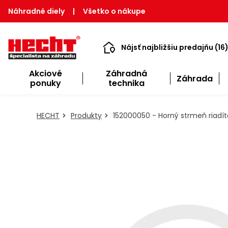
Náhradné diely
|
Všetko o nákupe
Nájsť najbližšiu predajňu (16
Akciové
Záhradná
Záhrada
ponuky
technika
HECHT
Produkty
152000050 - Horný strmeň riadít