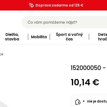
Doprava zadarmo od 125 €
)
Dielňa,
Šport a voľný
Det
Mobilita
stavba
čas
hra
ok
152000050 -
10,14 €
nie je dost