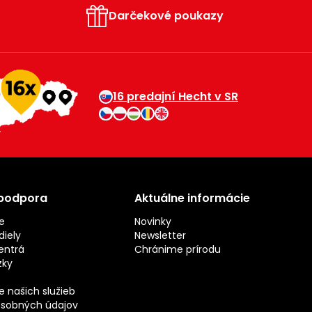
Darčekové poukazy
16 predajní Hecht v SR
 podpora
Aktuálne informácie
e
Novinky
iely
Newsletter
entrá
Chránime prírodu
zky
 našich služieb
sobných údajov