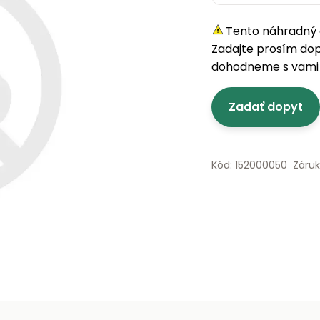
Tento náhradný d
Zadajte prosím do
dohodneme s vami 
Zadať dopyt
Kód: 152000050
Záru