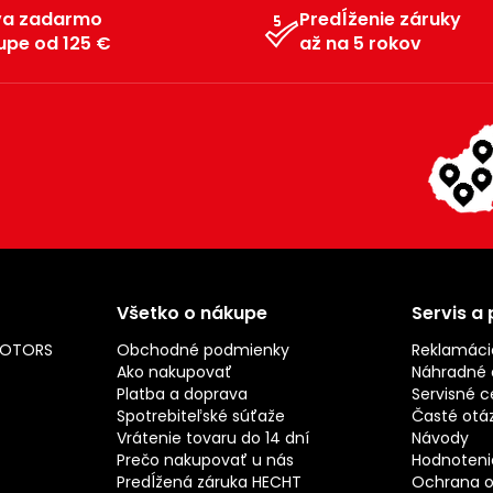
va zadarmo
Predĺženie záruky
upe od 125 €
až na 5 rokov
Všetko o nákupe
Servis a
MOTORS
Obchodné podmienky
Reklamáci
Ako nakupovať
Náhradné d
Platba a doprava
Servisné c
Spotrebiteľské súťaže
Časté otá
Vrátenie tovaru do 14 dní
Návody
Prečo nakupovať u nás
Hodnotenie
Predĺžená záruka HECHT
Ochrana o