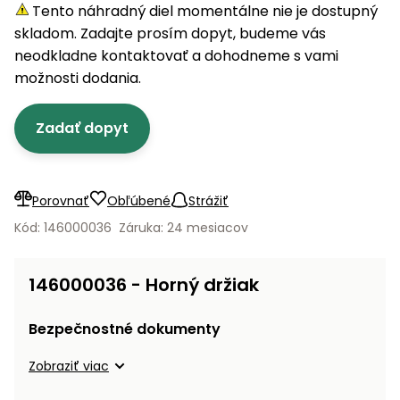
úložné
vozidlá
Ochrana
Štiepačky
Tento náhradný diel momentálne nie je dostupný
stoly
obrubníky
Vidly
boxy
rastlín
Náhradné
dreva
skladom. Zadajte prosím dopyt, budeme vás
Príslušenstvo
Seniorské
nože
Vibračné
Tieniace
neodkladne kontaktovať a dohodneme s vami
vozíky
Záhradné
Drviče
dosky
textílie
možnosti dodania.
koše
vetiev
Prilby
Odpudzovače
Transportéry
Zadať dopyt
Krhly
a pasce
Špalíkovače
Rezačky
Doplnky
Fukáre a
na
vysávače
Porovnať
Obľúbené
Strážiť
betón
na lístie
Kód: 146000036
Záruka: 24 mesiacov
Meracie
Záhradné
prístroje
vozíky
146000036 - Horný držiak
Nabíjačky
autobatérií
Fúriky
Bezpečnostné dokumenty
Vykurovanie
Zobraziť viac
Rozmetadlá
a posypové