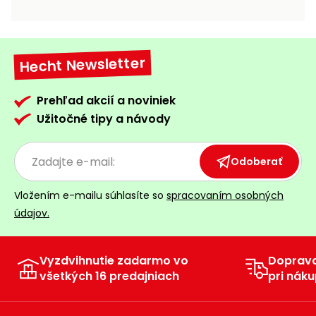
vozíky
Navijaky
Čerpadlá
a
Hecht Newsletter
Príslušenstvo
vodárne
Vysokotlakové
Prehľad akcií a noviniek
Bagre
umývačky
Užitočné tipy a návody
Zametacie
stroje
Odoberať
Snežné
Vložením e-mailu súhlasíte so
spracovaním osobných
frézy
údajov.
Odhŕňače
a lopaty
na sneh
Vyzdvihnutie zadarmo vo
Doprav
všetkých 16 predajniach
pri náku
Postrekovače
a rosiče