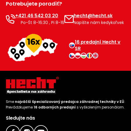
Potrebujete poradiť?
Príslušenstvo
+421 46 542 03 20
hecht@hecht.sk
Po-Št 8-16:30 , Pi 8-16
Napíšte nám kedykoľvek
16 predajní Hecht v
SR
Sme
najväčší špecializovaný predajca záhradnej techniky v EÚ
.
Prevádzkujeme
16 odborných predajní
s vyškoleným personálom.
Sledujte nás