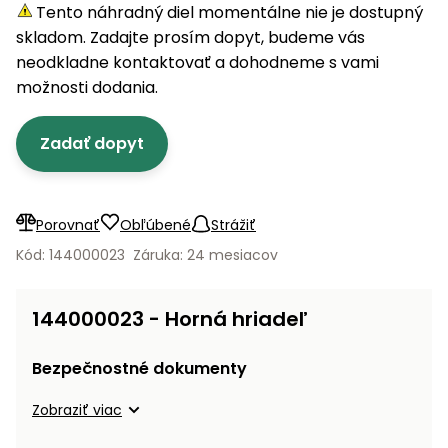
úložné
vozidlá
Ochrana
Štiepačky
Tento náhradný diel momentálne nie je dostupný
stoly
obrubníky
Vidly
boxy
rastlín
Náhradné
dreva
skladom. Zadajte prosím dopyt, budeme vás
Príslušenstvo
Seniorské
nože
Vibračné
Tieniace
neodkladne kontaktovať a dohodneme s vami
vozíky
Záhradné
Drviče
dosky
textílie
možnosti dodania.
koše
vetiev
Prilby
Odpudzovače
Transportéry
Zadať dopyt
Krhly
a pasce
Špalíkovače
Rezačky
Doplnky
Fukáre a
na
vysávače
Porovnať
Obľúbené
Strážiť
betón
na lístie
Kód: 144000023
Záruka: 24 mesiacov
Meracie
Záhradné
prístroje
vozíky
144000023 - Horná hriadeľ
Nabíjačky
autobatérií
Fúriky
Bezpečnostné dokumenty
Vykurovanie
Zobraziť viac
Rozmetadlá
a posypové