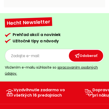
vozíky
Navijaky
Čerpadlá
a
Hecht Newsletter
Príslušenstvo
vodárne
Vysokotlakové
Prehľad akcií a noviniek
Bagre
umývačky
Užitočné tipy a návody
Zametacie
stroje
Odoberať
Snežné
Vložením e-mailu súhlasíte so
spracovaním osobných
frézy
údajov.
Odhŕňače
a lopaty
na sneh
Vyzdvihnutie zadarmo vo
Doprav
všetkých 16 predajniach
pri náku
Postrekovače
a rosiče