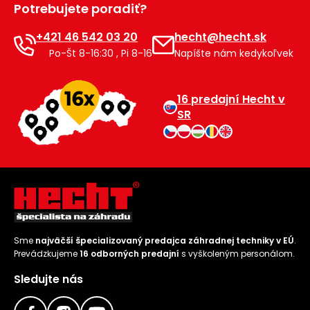
Potrebujete poradiť?
Príslušenstvo
+421 46 542 03 20
hecht@hecht.sk
Po-Št 8-16:30 , Pi 8-16
Napíšte nám kedykoľvek
16 predajní Hecht v
SR
Sme
najväčší špecializovaný predajca záhradnej techniky v EÚ
.
Prevádzkujeme
16 odborných predajní
s vyškoleným personálom.
Sledujte nás