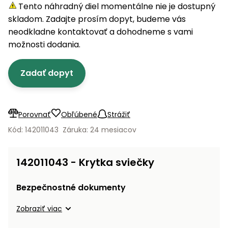
úložné
vozidlá
Ochrana
Štiepačky
Tento náhradný diel momentálne nie je dostupný
stoly
obrubníky
Vidly
boxy
rastlín
Náhradné
dreva
skladom. Zadajte prosím dopyt, budeme vás
Príslušenstvo
Seniorské
nože
Vibračné
Tieniace
neodkladne kontaktovať a dohodneme s vami
vozíky
Záhradné
Drviče
dosky
textílie
možnosti dodania.
koše
vetiev
Prilby
Odpudzovače
Transportéry
Zadať dopyt
Krhly
a pasce
Špalíkovače
Rezačky
Doplnky
Fukáre a
na
vysávače
Porovnať
Obľúbené
Strážiť
betón
na lístie
Kód: 142011043
Záruka: 24 mesiacov
Meracie
Záhradné
prístroje
vozíky
142011043 - Krytka sviečky
Nabíjačky
autobatérií
Fúriky
Bezpečnostné dokumenty
Vykurovanie
Zobraziť viac
Rozmetadlá
a posypové