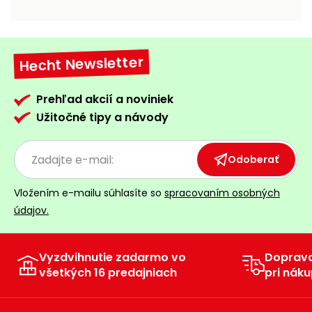
vozíky
Navijaky
Čerpadlá
a
Hecht Newsletter
Príslušenstvo
vodárne
Vysokotlakové
Prehľad akcií a noviniek
Bagre
umývačky
Užitočné tipy a návody
Zametacie
stroje
Odoberať
Snežné
Vložením e-mailu súhlasíte so
spracovaním osobných
frézy
údajov.
Odhŕňače
a lopaty
na sneh
Vyzdvihnutie zadarmo vo
Doprav
všetkých 16 predajniach
pri náku
Postrekovače
a rosiče