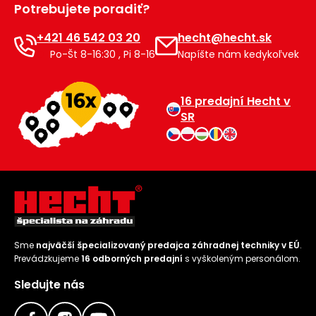
Potrebujete poradiť?
Príslušenstvo
+421 46 542 03 20
hecht@hecht.sk
Po-Št 8-16:30 , Pi 8-16
Napíšte nám kedykoľvek
16 predajní Hecht v
SR
Sme
najväčší špecializovaný predajca záhradnej techniky v EÚ
.
Prevádzkujeme
16 odborných predajní
s vyškoleným personálom.
Sledujte nás