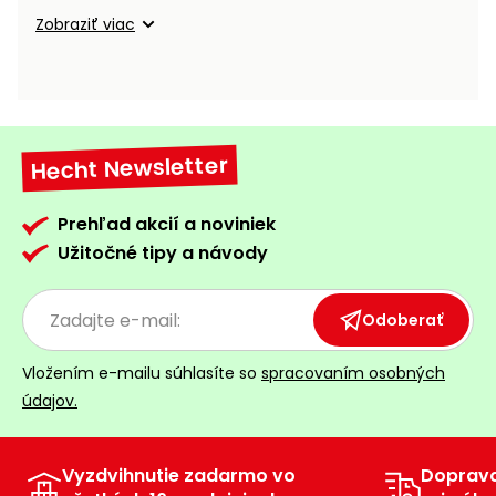
vozíky
Navijaky
Zobraziť viac
Čerpadlá
a
Príslušenstvo
vodárne
Vysokotlakové
Hecht Newsletter
Bagre
umývačky
Zametacie
Prehľad akcií a noviniek
stroje
Užitočné tipy a návody
Snežné
frézy
Odoberať
Odhŕňače
Vložením e-mailu súhlasíte so
spracovaním osobných
a lopaty
údajov.
na sneh
Postrekovače
a rosiče
Vyzdvihnutie zadarmo vo
Doprav