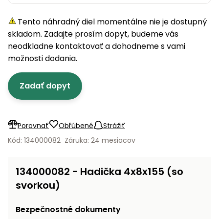
úložné
vozidlá
Ochrana
Štiepačky
stoly
obrubníky
Vidly
boxy
rastlín
Náhradné
dreva
Tento náhradný diel momentálne nie je dostupný
Príslušenstvo
Seniorské
nože
Vibračné
Tieniace
vozíky
skladom. Zadajte prosím dopyt, budeme vás
Záhradné
Drviče
dosky
textílie
koše
neodkladne kontaktovať a dohodneme s vami
vetiev
možnosti dodania.
Prilby
Odpudzovače
Transportéry
Krhly
a pasce
Špalíkovače
Zadať dopyt
Rezačky
Doplnky
Fukáre a
na
vysávače
betón
na lístie
Porovnať
Obľúbené
Strážiť
Meracie
Záhradné
Kód: 134000082
Záruka: 24 mesiacov
prístroje
vozíky
Nabíjačky
134000082 - Hadička 4x8x155 (so
autobatérií
Fúriky
svorkou)
Vykurovanie
Rozmetadlá
Bezpečnostné dokumenty
a posypové