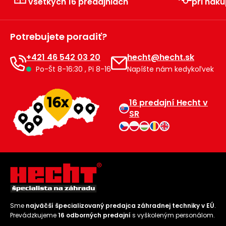
všetkých 16 predajniach
pri náku
Príslušenstvo
Potrebujete poradiť?
+421 46 542 03 20
hecht@hecht.sk
Po-Št 8-16:30 , Pi 8-16
Napíšte nám kedykoľvek
16 predajní Hecht v
SR
Sme
najväčší špecializovaný predajca záhradnej techniky v EÚ
.
Prevádzkujeme
16 odborných predajní
s vyškoleným personálom.