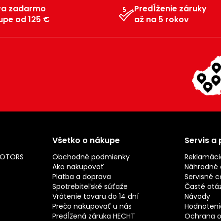
va zadarmo
Predĺženie záruky
upe od 125 €
až na 5 rokov
Všetko o nákupe
Servis a
MOTORS
Obchodné podmienky
Reklamáci
Ako nakupovať
Náhradné d
Platba a doprava
Servisné c
Spotrebiteľské súťaže
Časté otá
Vrátenie tovaru do 14 dní
Návody
Prečo nakupovať u nás
Hodnotenie
Predĺžená záruka HECHT
Ochrana o