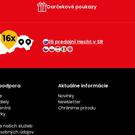
Darčekové poukazy
16 predajní Hecht v SR
 podpora
Aktuálne informácie
e
Novinky
iely
Newsletter
entrá
Chránime prírodu
zky
 našich služieb
sobných údajov