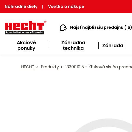
Náhradné diely
|
Všetko o nákupe
Nájsť najbližšiu predajňu (16
Akciové
Záhradná
Záhrada
ponuky
technika
HECHT
Produkty
133001015 - Kľuková skriňa predn