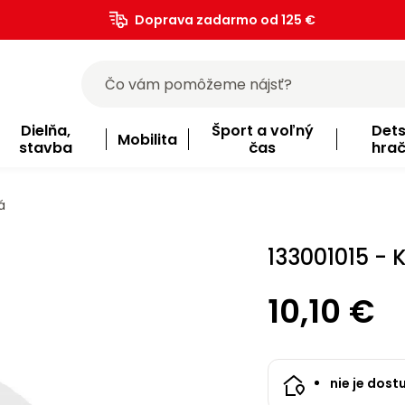
Doprava zadarmo od 125 €
)
Dielňa,
Šport a voľný
Det
Mobilita
stavba
čas
hra
á
133001015 - 
10,10 €
nie je dost