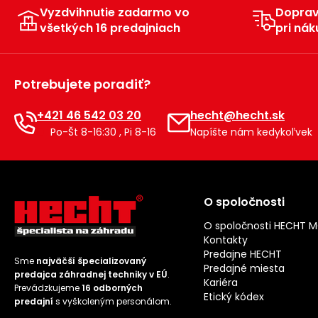
Vyzdvihnutie zadarmo vo
Dopra
všetkých 16 predajniach
pri nák
Potrebujete poradiť?
+421 46 542 03 20
hecht@hecht.sk
Po-Št 8-16:30 , Pi 8-16
Napíšte nám kedykoľvek
O spoločnosti
O spoločnosti HECHT 
Kontakty
Predajne HECHT
Sme
najväčší špecializovaný
Predajné miesta
predajca záhradnej techniky v EÚ
.
Kariéra
Prevádzkujeme
16 odborných
Etický kódex
predajní
s vyškoleným personálom.