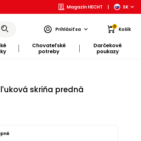
Magazín HECHT
|
SK
0
Prihlásiť sa
Košík
ské
Chovateľské
Darčekové
čky
potreby
poukazy
Kľuková skriňa predná
upné