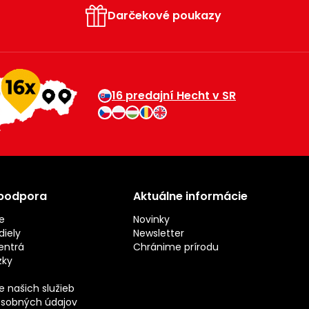
Darčekové poukazy
16 predajní Hecht v SR
 podpora
Aktuálne informácie
e
Novinky
iely
Newsletter
entrá
Chránime prírodu
zky
 našich služieb
sobných údajov