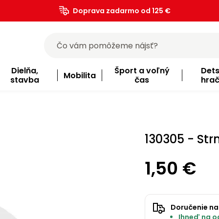
Doprava zadarmo od 125 €
)
Dielňa,
Šport a voľný
Det
Mobilita
stavba
čas
hra
130305 - St
1,50 €
Doručenie na
Ihneď na o