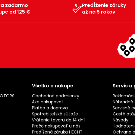
va zadarmo
Predĺženie záruky
upe od 125 €
až na 5 rokov
Všetko o nákupe
Servis a
MOTORS
Obchodné podmienky
Reklamáci
Ako nakupovať
Náhradné d
Platba a doprava
Servisné c
Spotrebiteľské súťaže
Časté otá
Vrátenie tovaru do 14 dní
Návody
Prečo nakupovať u nás
Hodnotenie
Predĺžená záruka HECHT
Ochrana o