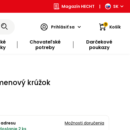
Magazín HECHT
|
SK
0
Prihlásiť sa
Košík
ské
Chovateľské
Darčekové
čky
potreby
poukazy
rmenový krúžok
 adresu
Možnosti doručenia
doslanie 2 ks