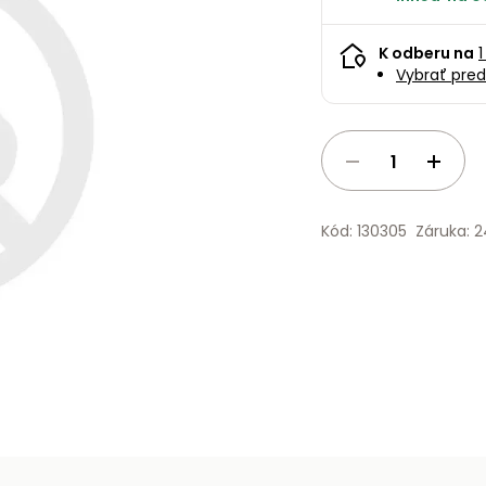
K odberu na
1
Vybrať pred
Kód: 130305
Záruka: 