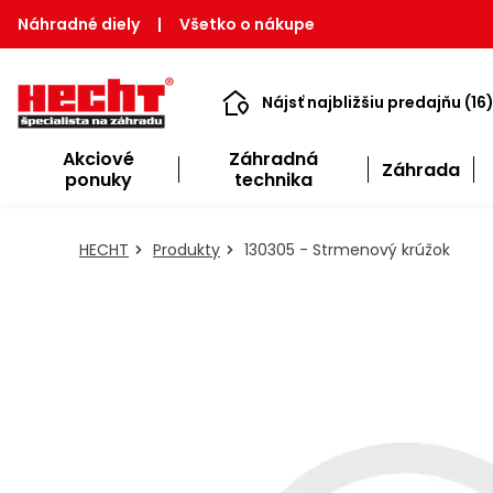
Náhradné diely
|
Všetko o nákupe
Nájsť najbližšiu predajňu (16
Akciové
Záhradná
Záhrada
ponuky
technika
HECHT
Produkty
130305 - Strmenový krúžok