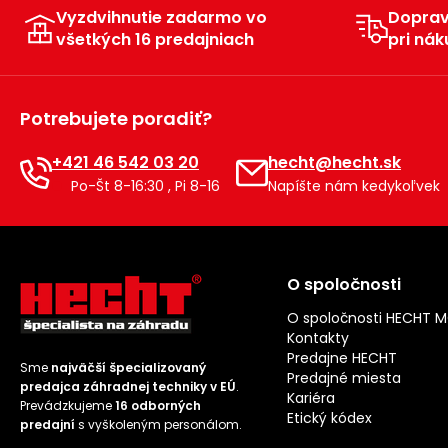
Vyzdvihnutie zadarmo vo
Dopra
všetkých 16 predajniach
pri nák
Potrebujete poradiť?
+421 46 542 03 20
hecht@hecht.sk
Po-Št 8-16:30 , Pi 8-16
Napíšte nám kedykoľvek
O spoločnosti
O spoločnosti HECHT 
Kontakty
Predajne HECHT
Sme
najväčší špecializovaný
Predajné miesta
predajca záhradnej techniky v EÚ
.
Kariéra
Prevádzkujeme
16 odborných
Etický kódex
predajní
s vyškoleným personálom.