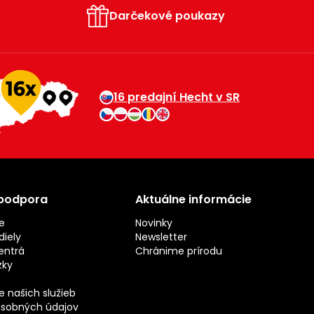
Darčekové poukazy
16 predajní Hecht v SR
 podpora
Aktuálne informácie
e
Novinky
iely
Newsletter
entrá
Chránime prírodu
zky
 našich služieb
sobných údajov