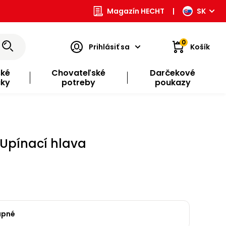
Magazín HECHT
|
SK
0
Prihlásiť sa
Košík
ské
Chovateľské
Darčekové
čky
potreby
poukazy
 Upínací hlava
upné