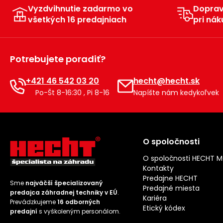
Vyzdvihnutie zadarmo vo
Dopra
všetkých 16 predajniach
pri nák
Potrebujete poradiť?
+421 46 542 03 20
hecht@hecht.sk
Po-Št 8-16:30 , Pi 8-16
Napíšte nám kedykoľvek
O spoločnosti
O spoločnosti HECHT 
Kontakty
Predajne HECHT
Sme
najväčší špecializovaný
Predajné miesta
predajca záhradnej techniky v EÚ
.
Kariéra
Prevádzkujeme
16 odborných
Etický kódex
predajní
s vyškoleným personálom.