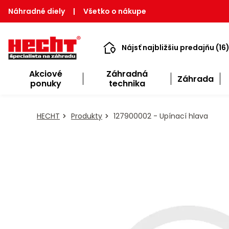
Náhradné diely
|
Všetko o nákupe
Nájsť najbližšiu predajňu (16
Akciové
Záhradná
Záhrada
ponuky
technika
HECHT
Produkty
127900002 - Upínací hlava