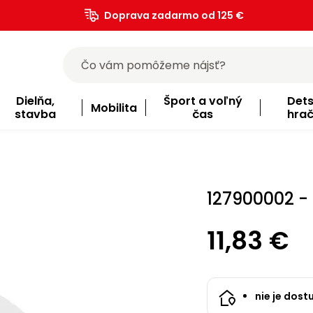
Doprava zadarmo od 125 €
)
Dielňa,
Šport a voľný
Det
Mobilita
stavba
čas
hra
127900002 -
11,83 €
nie je dost