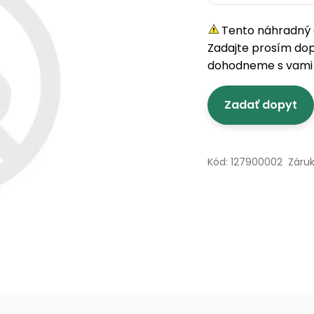
Tento náhradný d
Zadajte prosím do
dohodneme s vami 
Zadať dopyt
Kód: 127900002
Záru