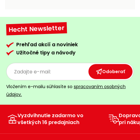
vozíky
Navijaky
Čerpadlá
a
Hecht Newsletter
Príslušenstvo
vodárne
Vysokotlakové
Prehľad akcií a noviniek
Bagre
umývačky
Užitočné tipy a návody
Zametacie
stroje
Odoberať
Snežné
Vložením e-mailu súhlasíte so
spracovaním osobných
frézy
údajov.
Odhŕňače
a lopaty
na sneh
Vyzdvihnutie zadarmo vo
Doprav
všetkých 16 predajniach
pri náku
Postrekovače
a rosiče