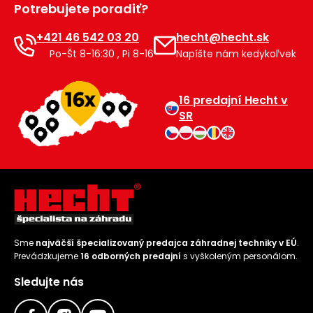
Potrebujete poradiť?
Príslušenstvo
+421 46 542 03 20
hecht@hecht.sk
Po-Št 8-16:30 , Pi 8-16
Napíšte nám kedykoľvek
16 predajní Hecht v
SR
Sme
najväčší špecializovaný predajca záhradnej techniky v EÚ
.
Prevádzkujeme
16 odborných predajní
s vyškoleným personálom.
Sledujte nás