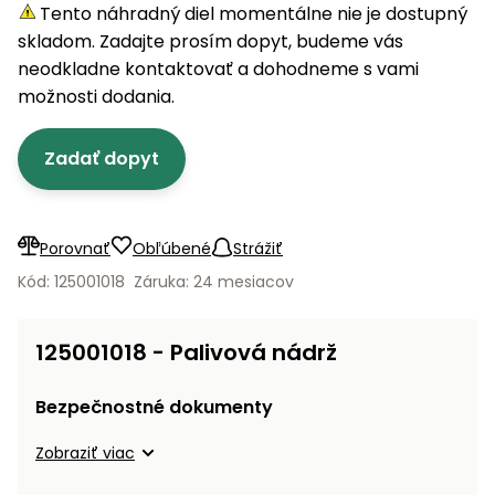
úložné
vozidlá
Ochrana
Štiepačky
Tento náhradný diel momentálne nie je dostupný
stoly
obrubníky
Vidly
boxy
rastlín
Náhradné
dreva
skladom. Zadajte prosím dopyt, budeme vás
Príslušenstvo
Seniorské
nože
Vibračné
Tieniace
neodkladne kontaktovať a dohodneme s vami
vozíky
Záhradné
Drviče
dosky
textílie
možnosti dodania.
koše
vetiev
Prilby
Odpudzovače
Transportéry
Zadať dopyt
Krhly
a pasce
Špalíkovače
Rezačky
Doplnky
Fukáre a
na
vysávače
Porovnať
Obľúbené
Strážiť
betón
na lístie
Kód: 125001018
Záruka: 24 mesiacov
Meracie
Záhradné
prístroje
vozíky
125001018 - Palivová nádrž
Nabíjačky
autobatérií
Fúriky
Bezpečnostné dokumenty
Vykurovanie
Zobraziť viac
Rozmetadlá
a posypové