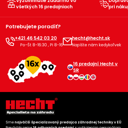
Vyzdvihnutie zadarmo vo
Doprav
všetkých 16 predajniach
pri náku
Príslušenstvo
Potrebujete poradiť?
+421 46 542 03 20
hecht@hecht.sk
Po-Št 8-16:30 , Pi 8-16
Napíšte nám kedykoľvek
16 predajní Hecht v
SR
Sme
najväčší špecializovaný predajca záhradnej techniky v EÚ
.
Prevádzkujeme
16 odborných predajní
s vyškoleným personálom.