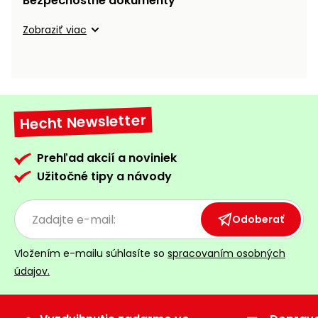
Bezpečnostné dokumenty
vozíky
Navijaky
Zobraziť viac
Čerpadlá
a
Príslušenstvo
vodárne
Vysokotlakové
Bagre
umývačky
Hecht Newsletter
Zametacie
stroje
Prehľad akcií a noviniek
Užitočné tipy a návody
Snežné
frézy
Odoberať
Odhŕňače
a lopaty
Vložením e-mailu súhlasíte so
spracovaním osobných
na sneh
údajov.
Postrekovače
a rosiče