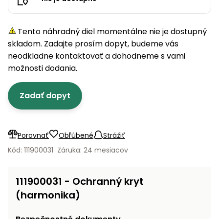
úložné
vozidlá
Ochrana
Štiepačky
stoly
obrubníky
Vidly
boxy
rastlín
Náhradné
dreva
Príslušenstvo
Seniorské
nože
Vibračné
Tieniace
Tento náhradný diel momentálne nie je dostupný
vozíky
Záhradné
Drviče
dosky
textílie
skladom. Zadajte prosím dopyt, budeme vás
koše
vetiev
neodkladne kontaktovať a dohodneme s vami
Prilby
Odpudzovače
Transportéry
možnosti dodania.
Krhly
a pasce
Špalíkovače
Rezačky
Doplnky
Zadať dopyt
Fukáre a
na
vysávače
betón
na lístie
Meracie
Porovnať
Obľúbené
Strážiť
Záhradné
prístroje
vozíky
Kód: 111900031
Záruka: 24 mesiacov
Nabíjačky
autobatérií
Fúriky
111900031 - Ochranný kryt
(harmonika)
Vykurovanie
Rozmetadlá
a posypové