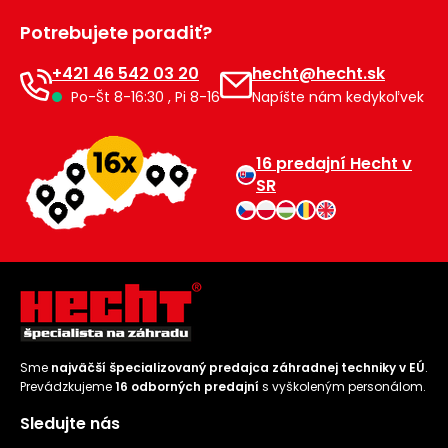
Príslušenstvo
Potrebujete poradiť?
+421 46 542 03 20
hecht@hecht.sk
Po-Št 8-16:30 , Pi 8-16
Napíšte nám kedykoľvek
16 predajní Hecht v
SR
Sme
najväčší špecializovaný predajca záhradnej techniky v EÚ
.
Prevádzkujeme
16 odborných predajní
s vyškoleným personálom.
Sledujte nás