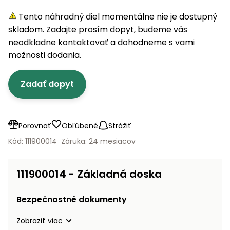
úložné
vozidlá
Ochrana
Štiepačky
stoly
obrubníky
Vidly
boxy
rastlín
Náhradné
Tento náhradný diel momentálne nie je dostupný
dreva
Príslušenstvo
Seniorské
nože
skladom. Zadajte prosím dopyt, budeme vás
Vibračné
Tieniace
vozíky
Záhradné
Drviče
dosky
neodkladne kontaktovať a dohodneme s vami
textílie
koše
vetiev
možnosti dodania.
Prilby
Odpudzovače
Transportéry
Krhly
a pasce
Špalíkovače
Zadať dopyt
Rezačky
Doplnky
Fukáre a
na
vysávače
betón
Porovnať
Obľúbené
Strážiť
na lístie
Meracie
Kód: 111900014
Záruka: 24 mesiacov
Záhradné
prístroje
vozíky
Nabíjačky
111900014 - Základná doska
autobatérií
Fúriky
Bezpečnostné dokumenty
Vykurovanie
Rozmetadlá
Zobraziť viac
a posypové