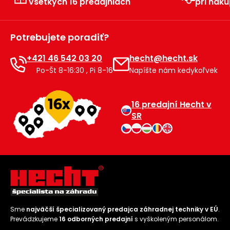
všetkých 16 predajniach
pri náku
Príslušenstvo
Potrebujete poradiť?
+421 46 542 03 20
hecht@hecht.sk
Po-Št 8-16:30 , Pi 8-16
Napíšte nám kedykoľvek
16 predajní Hecht v
SR
Sme
najväčší špecializovaný predajca záhradnej techniky v EÚ
.
Prevádzkujeme
16 odborných predajní
s vyškoleným personálom.