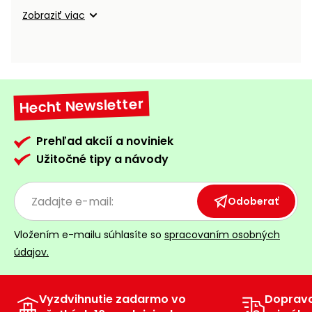
vozíky
Navijaky
Zobraziť viac
Čerpadlá
a
Príslušenstvo
vodárne
Vysokotlakové
Hecht Newsletter
Bagre
umývačky
Zametacie
Prehľad akcií a noviniek
stroje
Užitočné tipy a návody
Snežné
frézy
Odoberať
Odhŕňače
Vložením e-mailu súhlasíte so
spracovaním osobných
a lopaty
údajov.
na sneh
Postrekovače
a rosiče
Vyzdvihnutie zadarmo vo
Doprav