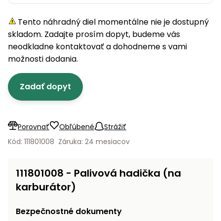
úložné
vozidlá
Ochrana
Štiepačky
stoly
obrubníky
Vidly
boxy
rastlín
Náhradné
dreva
Tento náhradný diel momentálne nie je dostupný
Príslušenstvo
Seniorské
nože
Vibračné
Tieniace
vozíky
skladom. Zadajte prosím dopyt, budeme vás
Záhradné
Drviče
dosky
textílie
koše
neodkladne kontaktovať a dohodneme s vami
vetiev
možnosti dodania.
Prilby
Odpudzovače
Transportéry
Krhly
a pasce
Špalíkovače
Zadať dopyt
Rezačky
Doplnky
Fukáre a
na
vysávače
betón
na lístie
Porovnať
Obľúbené
Strážiť
Meracie
Záhradné
Kód: 111801008
Záruka: 24 mesiacov
prístroje
vozíky
Nabíjačky
111801008 - Palivová hadička (na
autobatérií
Fúriky
karburátor)
Vykurovanie
Rozmetadlá
Bezpečnostné dokumenty
a posypové