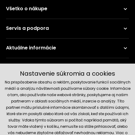
Všetko o nákupe
Servis a podpora
Aktuálne informácie
Doručenie a platobné metódy
Nastavenie súkromia a cookies
Na prispôsobenie obsahu a reklám, poskytovanie funkcií sociálnych
médií a analýzu návštevnosti používame súbory cookie. Informácie
o tom, ako používate naše webové stránky, poskytujeme aj našim
partnerom v oblasti sociálnych médií, inzercie a analýzy. Títo
partneri môžu príslušné informácie skombinovať s ďalšími údajmi,
ktoré ste im poskytli alebo ktoré od vás získali, keď ste používali ich
služby. Vďaka týmto súborom si počítač napríklad pamätá, aký
Spoľahlivý obchod
tovar máte vložený v košíku, nemusíte sa stále prihlasovať, alebo
vás nebudeme zbytočne obťažovať nevhodnou reklamou. Viac o