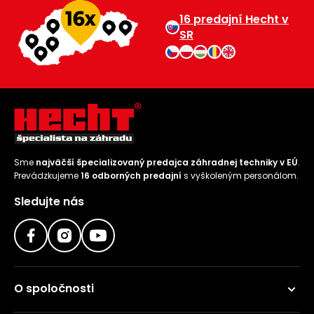
16 predajní Hecht v
Príslušenstvo
SR
Sme
najväčší špecializovaný predajca záhradnej techniky v EÚ
.
Prevádzkujeme
16 odborných predajní
s vyškoleným personálom.
Sledujte nás
O spoločnosti