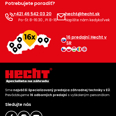
Potrebujete poradiť?
Príslušenstvo
+421 46 542 03 20
hecht@hecht.sk
Po-Št 8-16:30 , Pi 8-16
Napíšte nám kedykoľvek
16 predajní Hecht v
SR
Sme
najväčší špecializovaný predajca záhradnej techniky v EÚ
.
Prevádzkujeme
16 odborných predajní
s vyškoleným personálom.
Sledujte nás