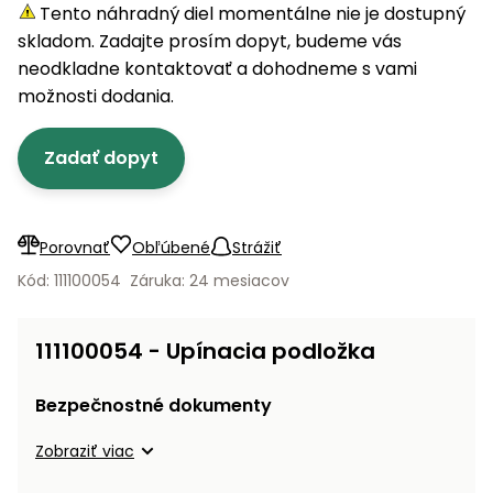
úložné
vozidlá
Ochrana
Štiepačky
Tento náhradný diel momentálne nie je dostupný
stoly
obrubníky
Vidly
boxy
rastlín
Náhradné
dreva
skladom. Zadajte prosím dopyt, budeme vás
Príslušenstvo
Seniorské
nože
Vibračné
Tieniace
neodkladne kontaktovať a dohodneme s vami
vozíky
Záhradné
Drviče
dosky
textílie
možnosti dodania.
koše
vetiev
Prilby
Odpudzovače
Transportéry
Zadať dopyt
Krhly
a pasce
Špalíkovače
Rezačky
Doplnky
Fukáre a
na
vysávače
Porovnať
Obľúbené
Strážiť
betón
na lístie
Kód: 111100054
Záruka: 24 mesiacov
Meracie
Záhradné
prístroje
vozíky
111100054 - Upínacia podložka
Nabíjačky
autobatérií
Fúriky
Bezpečnostné dokumenty
Vykurovanie
Zobraziť viac
Rozmetadlá
a posypové