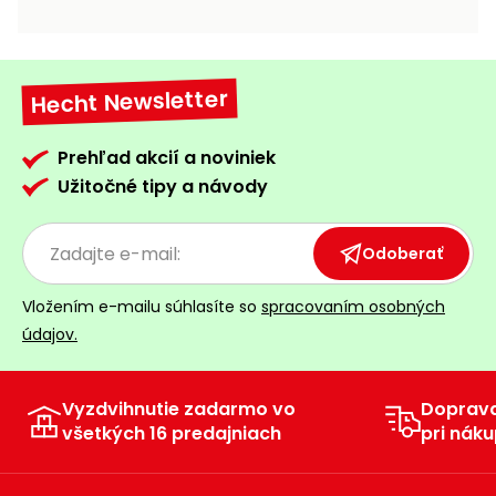
vozíky
Navijaky
Čerpadlá
a
Hecht Newsletter
Príslušenstvo
vodárne
Vysokotlakové
Prehľad akcií a noviniek
Bagre
umývačky
Užitočné tipy a návody
Zametacie
stroje
Odoberať
Snežné
Vložením e-mailu súhlasíte so
spracovaním osobných
frézy
údajov.
Odhŕňače
a lopaty
na sneh
Vyzdvihnutie zadarmo vo
Doprav
všetkých 16 predajniach
pri náku
Postrekovače
a rosiče