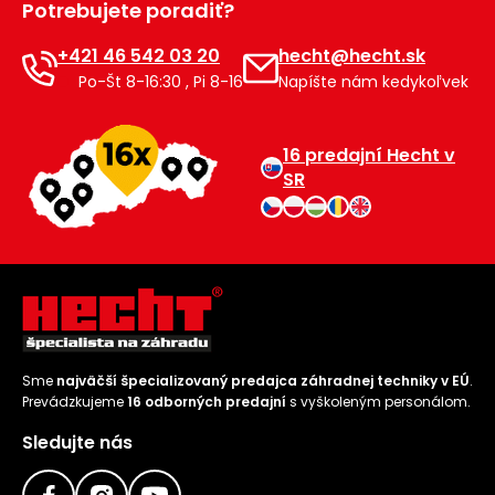
Potrebujete poradiť?
Príslušenstvo
+421 46 542 03 20
hecht@hecht.sk
Po-Št 8-16:30 , Pi 8-16
Napíšte nám kedykoľvek
16 predajní Hecht v
SR
Sme
najväčší špecializovaný predajca záhradnej techniky v EÚ
.
Prevádzkujeme
16 odborných predajní
s vyškoleným personálom.
Sledujte nás