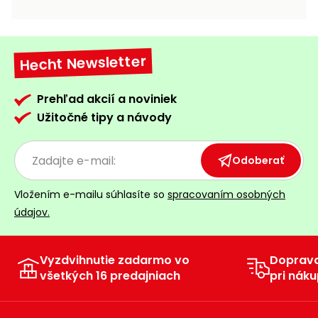
vozíky
Navijaky
Čerpadlá
a
Hecht Newsletter
Príslušenstvo
vodárne
Vysokotlakové
Prehľad akcií a noviniek
Bagre
umývačky
Užitočné tipy a návody
Zametacie
stroje
Odoberať
Snežné
Vložením e-mailu súhlasíte so
spracovaním osobných
frézy
údajov.
Odhŕňače
a lopaty
na sneh
Vyzdvihnutie zadarmo vo
Doprav
všetkých 16 predajniach
pri náku
Postrekovače
a rosiče