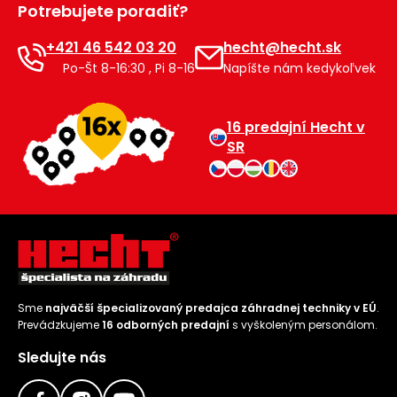
Potrebujete poradiť?
Príslušenstvo
+421 46 542 03 20
hecht@hecht.sk
Po-Št 8-16:30 , Pi 8-16
Napíšte nám kedykoľvek
16 predajní Hecht v
SR
Sme
najväčší špecializovaný predajca záhradnej techniky v EÚ
.
Prevádzkujeme
16 odborných predajní
s vyškoleným personálom.
Sledujte nás