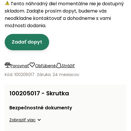
úložné
vozidlá
Ochrana
Štiepačky
Tento náhradný diel momentálne nie je dostupný
stoly
obrubníky
Vidly
boxy
rastlín
Náhradné
dreva
skladom. Zadajte prosím dopyt, budeme vás
Príslušenstvo
Seniorské
nože
Vibračné
Tieniace
neodkladne kontaktovať a dohodneme s vami
vozíky
Záhradné
Drviče
dosky
textílie
možnosti dodania.
koše
vetiev
Prilby
Odpudzovače
Transportéry
Zadať dopyt
Krhly
a pasce
Špalíkovače
Rezačky
Doplnky
Fukáre a
na
vysávače
Porovnať
Obľúbené
Strážiť
betón
na lístie
Kód: 100205017
Záruka: 24 mesiacov
Meracie
Záhradné
prístroje
vozíky
100205017 - Skrutka
Nabíjačky
autobatérií
Fúriky
Bezpečnostné dokumenty
Vykurovanie
Zobraziť viac
Rozmetadlá
a posypové