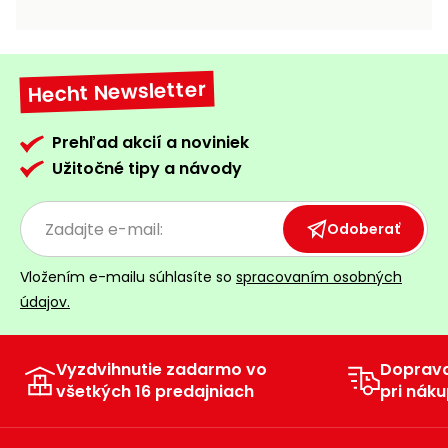
vozíky
Navijaky
Čerpadlá
a
Hecht Newsletter
Príslušenstvo
vodárne
Vysokotlakové
Prehľad akcií a noviniek
Bagre
umývačky
Užitočné tipy a návody
Zametacie
stroje
Odoberať
Snežné
Vložením e-mailu súhlasíte so
spracovaním osobných
frézy
údajov.
Odhŕňače
a lopaty
na sneh
Vyzdvihnutie zadarmo vo
Doprav
všetkých 16 predajniach
pri náku
Postrekovače
a rosiče