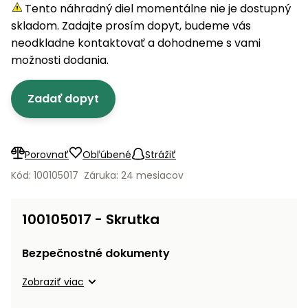
úložné
vozidlá
Ochrana
Štiepačky
Tento náhradný diel momentálne nie je dostupný
stoly
obrubníky
Vidly
boxy
rastlín
Náhradné
dreva
skladom. Zadajte prosím dopyt, budeme vás
Príslušenstvo
Seniorské
nože
Vibračné
Tieniace
neodkladne kontaktovať a dohodneme s vami
vozíky
Záhradné
Drviče
dosky
textílie
možnosti dodania.
koše
vetiev
Prilby
Odpudzovače
Transportéry
Zadať dopyt
Krhly
a pasce
Špalíkovače
Rezačky
Doplnky
Fukáre a
na
vysávače
Porovnať
Obľúbené
Strážiť
betón
na lístie
Kód: 100105017
Záruka: 24 mesiacov
Meracie
Záhradné
prístroje
vozíky
100105017 - Skrutka
Nabíjačky
autobatérií
Fúriky
Bezpečnostné dokumenty
Vykurovanie
Zobraziť viac
Rozmetadlá
a posypové