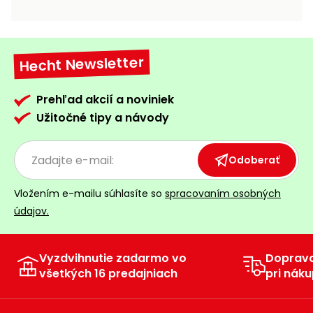
vozíky
Navijaky
Čerpadlá
a
Hecht Newsletter
Príslušenstvo
vodárne
Vysokotlakové
Prehľad akcií a noviniek
Bagre
umývačky
Užitočné tipy a návody
Zametacie
stroje
Odoberať
Snežné
Vložením e-mailu súhlasíte so
spracovaním osobných
frézy
údajov.
Odhŕňače
a lopaty
na sneh
Vyzdvihnutie zadarmo vo
Doprav
všetkých 16 predajniach
pri náku
Postrekovače
a rosiče