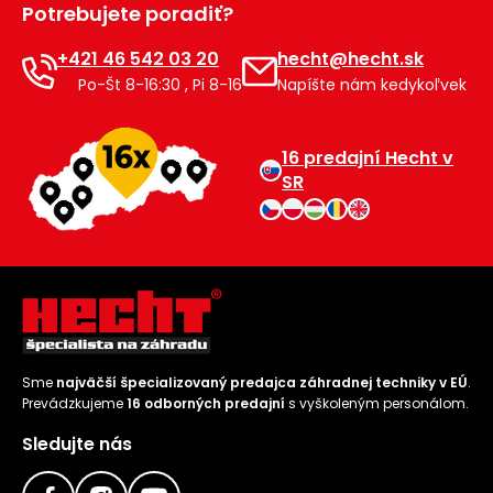
Potrebujete poradiť?
Príslušenstvo
+421 46 542 03 20
hecht@hecht.sk
Po-Št 8-16:30 , Pi 8-16
Napíšte nám kedykoľvek
16 predajní Hecht v
SR
Sme
najväčší špecializovaný predajca záhradnej techniky v EÚ
.
Prevádzkujeme
16 odborných predajní
s vyškoleným personálom.
Sledujte nás