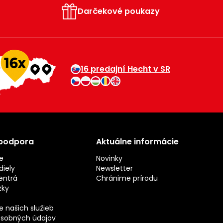
Darčekové poukazy
16 predajní Hecht v SR
 podpora
Aktuálne informácie
e
Novinky
iely
Newsletter
entrá
Chránime prírodu
zky
 našich služieb
sobných údajov