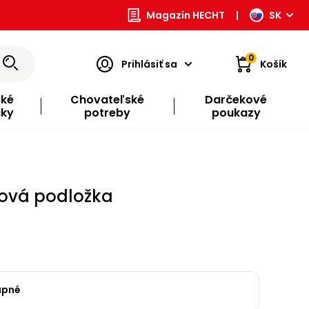
Magazín HECHT
|
SK
0
Prihlásiť sa
Košík
ské
Chovateľské
Darčekové
čky
potreby
poukazy
rová podložka
upné