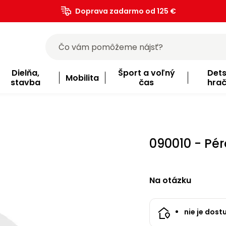
Doprava zadarmo od 125 €
)
Dielňa,
Šport a voľný
Det
Mobilita
stavba
čas
hra
090010 - Pé
Na otázku
nie je dost