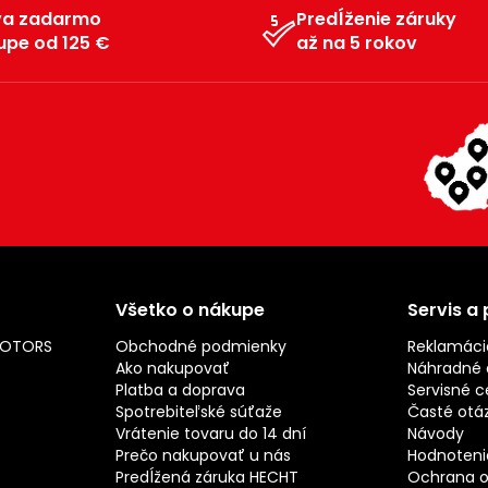
va zadarmo
Predĺženie záruky
upe od 125 €
až na 5 rokov
Všetko o nákupe
Servis a
MOTORS
Obchodné podmienky
Reklamáci
Ako nakupovať
Náhradné d
Platba a doprava
Servisné c
Spotrebiteľské súťaže
Časté otá
Vrátenie tovaru do 14 dní
Návody
Prečo nakupovať u nás
Hodnotenie
Predĺžená záruka HECHT
Ochrana o