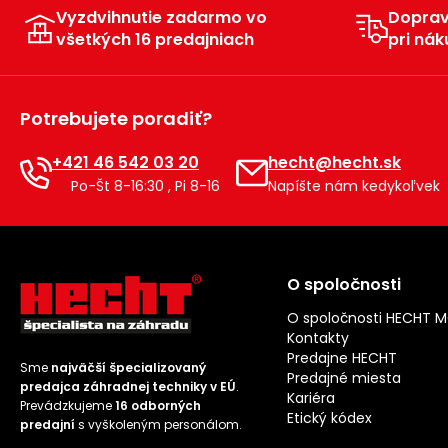
Vyzdvihnutie zadarmo vo
Dopra
všetkých 16 predajniach
pri nák
Potrebujete poradiť?
+421 46 542 03 20
hecht@hecht.sk
Po-Št 8-16:30 , Pi 8-16
Napíšte nám kedykoľvek
O spoločnosti
O spoločnosti HECHT 
Kontakty
Predajne HECHT
Sme
najväčší špecializovaný
Predajné miesta
predajca záhradnej techniky v EÚ
.
Kariéra
Prevádzkujeme
16 odborných
Etický kódex
predajní
s vyškoleným personálom.