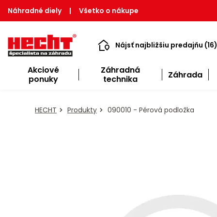
Náhradné diely
|
Všetko o nákupe
Nájsť najbližšiu predajňu (16
Akciové
Záhradná
Záhrada
ponuky
technika
HECHT
Produkty
090010 - Pérová podložka