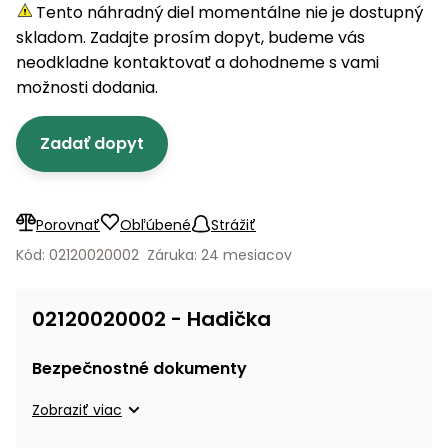
úložné
vozidlá
Ochrana
Štiepačky
Tento náhradný diel momentálne nie je dostupný
stoly
obrubníky
Vidly
boxy
rastlín
Náhradné
dreva
skladom. Zadajte prosím dopyt, budeme vás
Príslušenstvo
Seniorské
nože
Vibračné
Tieniace
neodkladne kontaktovať a dohodneme s vami
vozíky
Záhradné
Drviče
dosky
textílie
možnosti dodania.
koše
vetiev
Prilby
Odpudzovače
Transportéry
Zadať dopyt
Krhly
a pasce
Špalíkovače
Rezačky
Doplnky
Fukáre a
na
vysávače
Porovnať
Obľúbené
Strážiť
betón
na lístie
Kód: 02120020002
Záruka: 24 mesiacov
Meracie
Záhradné
prístroje
vozíky
02120020002 - Hadička
Nabíjačky
autobatérií
Fúriky
Bezpečnostné dokumenty
Vykurovanie
Zobraziť viac
Rozmetadlá
a posypové