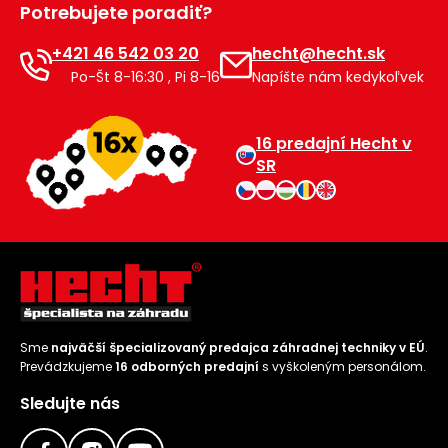
Potrebujete poradiť?
Príslušenstvo
+421 46 542 03 20
hecht@hecht.sk
Po-Št 8-16:30 , Pi 8-16
Napíšte nám kedykoľvek
16 predajní Hecht v
SR
Sme
najväčší špecializovaný predajca záhradnej techniky v EÚ
.
Prevádzkujeme
16 odborných predajní
s vyškoleným personálom.
Sledujte nás