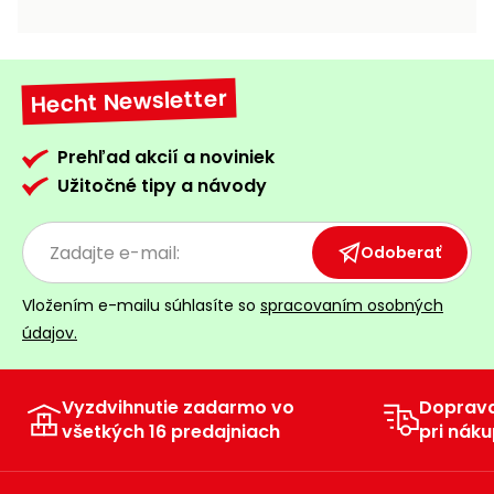
vozíky
Navijaky
Čerpadlá
a
Hecht Newsletter
Príslušenstvo
vodárne
Vysokotlakové
Prehľad akcií a noviniek
Bagre
umývačky
Užitočné tipy a návody
Zametacie
stroje
Odoberať
Snežné
Vložením e-mailu súhlasíte so
spracovaním osobných
frézy
údajov.
Odhŕňače
a lopaty
na sneh
Vyzdvihnutie zadarmo vo
Doprav
všetkých 16 predajniach
pri náku
Postrekovače
a rosiče