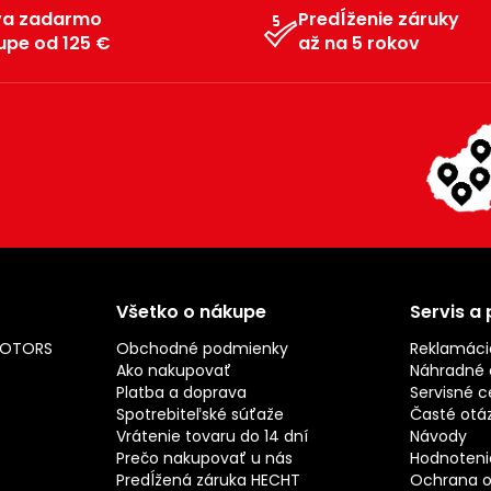
va zadarmo
Predĺženie záruky
upe od 125 €
až na 5 rokov
Všetko o nákupe
Servis a
MOTORS
Obchodné podmienky
Reklamáci
Ako nakupovať
Náhradné d
Platba a doprava
Servisné c
Spotrebiteľské súťaže
Časté otá
Vrátenie tovaru do 14 dní
Návody
Prečo nakupovať u nás
Hodnotenie
Predĺžená záruka HECHT
Ochrana o