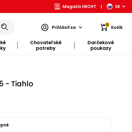
Magazín HECHT
|
SK
0
Prihlásiť sa
Košík
ské
Chovateľské
Darčekové
čky
potreby
poukazy
 - Tiahlo
upné