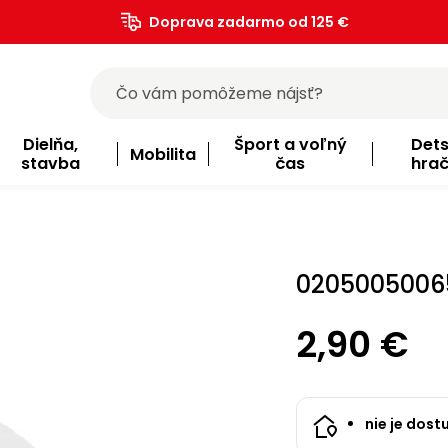
Doprava zadarmo od 125 €
)
Dielňa,
Šport a voľný
Det
Mobilita
stavba
čas
hra
02050050065
2,90 €
nie je dost