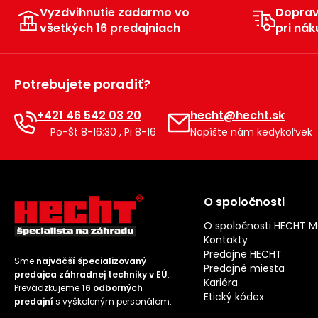
Vyzdvihnutie zadarmo vo
Dopra
všetkých 16 predajniach
pri nák
Potrebujete poradiť?
+421 46 542 03 20
hecht@hecht.sk
Po-Št 8-16:30 , Pi 8-16
Napíšte nám kedykoľvek
O spoločnosti
O spoločnosti HECHT 
Kontakty
Predajne HECHT
Sme
najväčší špecializovaný
Predajné miesta
predajca záhradnej techniky v EÚ
.
Kariéra
Prevádzkujeme
16 odborných
Etický kódex
predajní
s vyškoleným personálom.