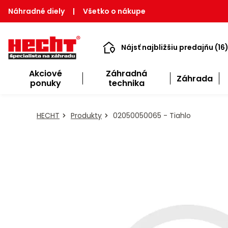
Náhradné diely
|
Všetko o nákupe
Nájsť najbližšiu predajňu (16
Akciové
Záhradná
Záhrada
ponuky
technika
HECHT
Produkty
02050050065 - Tiahlo