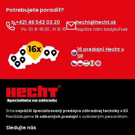
Príslušenstvo
Potrebujete poradiť?
+421 46 542 03 20
hecht@hecht.sk
Po-Št 8-16:30 , Pi 8-16
Napíšte nám kedykoľvek
16 predajní Hecht v
SR
Sme
najväčší špecializovaný predajca záhradnej techniky v EÚ
.
Prevádzkujeme
16 odborných predajní
s vyškoleným personálom.
Sledujte nás