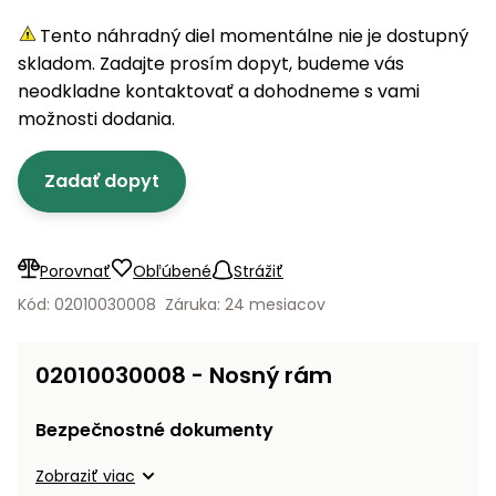
úložné
vozidlá
Ochrana
Štiepačky
stoly
obrubníky
Vidly
boxy
rastlín
Náhradné
Tento náhradný diel momentálne nie je dostupný
dreva
Príslušenstvo
Seniorské
nože
skladom. Zadajte prosím dopyt, budeme vás
Vibračné
Tieniace
vozíky
Záhradné
Drviče
dosky
neodkladne kontaktovať a dohodneme s vami
textílie
koše
vetiev
možnosti dodania.
Prilby
Odpudzovače
Transportéry
Krhly
a pasce
Špalíkovače
Zadať dopyt
Rezačky
Doplnky
Fukáre a
na
vysávače
betón
Porovnať
Obľúbené
Strážiť
na lístie
Meracie
Kód: 02010030008
Záruka: 24 mesiacov
Záhradné
prístroje
vozíky
Nabíjačky
02010030008 - Nosný rám
autobatérií
Fúriky
Bezpečnostné dokumenty
Vykurovanie
Rozmetadlá
Zobraziť viac
a posypové