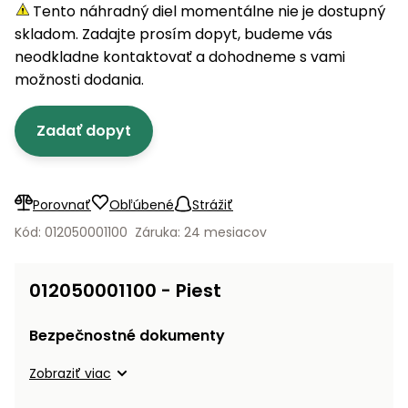
úložné
vozidlá
Ochrana
Štiepačky
Tento náhradný diel momentálne nie je dostupný
stoly
obrubníky
Vidly
boxy
rastlín
Náhradné
dreva
skladom. Zadajte prosím dopyt, budeme vás
Príslušenstvo
Seniorské
nože
Vibračné
Tieniace
neodkladne kontaktovať a dohodneme s vami
vozíky
Záhradné
Drviče
dosky
textílie
možnosti dodania.
koše
vetiev
Prilby
Odpudzovače
Transportéry
Zadať dopyt
Krhly
a pasce
Špalíkovače
Rezačky
Doplnky
Fukáre a
na
vysávače
Porovnať
Obľúbené
Strážiť
betón
na lístie
Kód: 012050001100
Záruka: 24 mesiacov
Meracie
Záhradné
prístroje
vozíky
012050001100 - Piest
Nabíjačky
autobatérií
Fúriky
Bezpečnostné dokumenty
Vykurovanie
Zobraziť viac
Rozmetadlá
a posypové