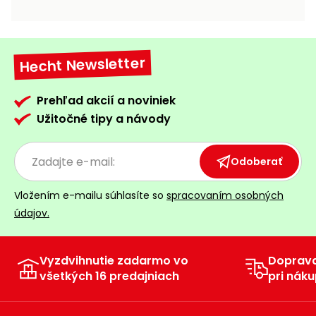
vozíky
Navijaky
Čerpadlá
a
Hecht Newsletter
Príslušenstvo
vodárne
Vysokotlakové
Prehľad akcií a noviniek
Bagre
umývačky
Užitočné tipy a návody
Zametacie
stroje
Odoberať
Snežné
Vložením e-mailu súhlasíte so
spracovaním osobných
frézy
údajov.
Odhŕňače
a lopaty
na sneh
Vyzdvihnutie zadarmo vo
Doprav
všetkých 16 predajniach
pri náku
Postrekovače
a rosiče