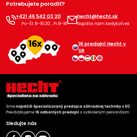
Potrebujete poradiť?
Príslušenstvo
+421 46 542 03 20
hecht@hecht.sk
Po-Št 8-16:30 , Pi 8-16
Napíšte nám kedykoľvek
16 predajní Hecht v
SR
Sme
najväčší špecializovaný predajca záhradnej techniky v EÚ
.
Prevádzkujeme
16 odborných predajní
s vyškoleným personálom.
Sledujte nás