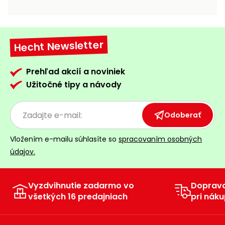
vozíky
Navijaky
Čerpadlá
a
Hecht Newsletter
Príslušenstvo
vodárne
Vysokotlakové
Prehľad akcií a noviniek
Bagre
umývačky
Užitočné tipy a návody
Zametacie
stroje
Odoberať
Snežné
Vložením e-mailu súhlasíte so
spracovaním osobných
frézy
údajov.
Odhŕňače
a lopaty
na sneh
Vyzdvihnutie zadarmo vo
Doprav
všetkých 16 predajniach
pri náku
Postrekovače
a rosiče