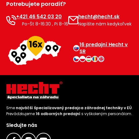
Potrebujete poradiť?
Príslušenstvo
+421 46 542 03 20
hecht@hecht.sk
Po-Št 8-16:30 , Pi 8-16
Napíšte nám kedykoľvek
16 predajní Hecht v
SR
Sme
najväčší špecializovaný predajca záhradnej techniky v EÚ
.
Prevádzkujeme
16 odborných predajní
s vyškoleným personálom.
Sledujte nás