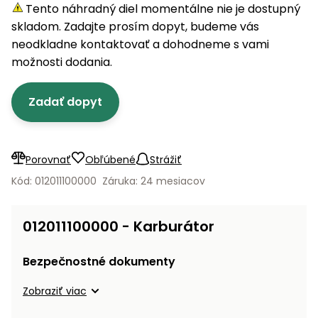
úložné
vozidlá
Ochrana
Štiepačky
Tento náhradný diel momentálne nie je dostupný
stoly
obrubníky
Vidly
boxy
rastlín
Náhradné
dreva
skladom. Zadajte prosím dopyt, budeme vás
Príslušenstvo
Seniorské
nože
Vibračné
Tieniace
neodkladne kontaktovať a dohodneme s vami
vozíky
Záhradné
Drviče
dosky
textílie
možnosti dodania.
koše
vetiev
Prilby
Odpudzovače
Transportéry
Zadať dopyt
Krhly
a pasce
Špalíkovače
Rezačky
Doplnky
Fukáre a
na
vysávače
Porovnať
Obľúbené
Strážiť
betón
na lístie
Kód: 012011100000
Záruka: 24 mesiacov
Meracie
Záhradné
prístroje
vozíky
012011100000 - Karburátor
Nabíjačky
autobatérií
Fúriky
Bezpečnostné dokumenty
Vykurovanie
Zobraziť viac
Rozmetadlá
a posypové