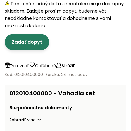
úložné
vozidlá
Ochrana
Štiepačky
Tento náhradný diel momentálne nie je dostupný
stoly
obrubníky
Vidly
boxy
rastlín
Náhradné
dreva
skladom. Zadajte prosím dopyt, budeme vás
Príslušenstvo
Seniorské
nože
Vibračné
Tieniace
neodkladne kontaktovať a dohodneme s vami
vozíky
Záhradné
Drviče
dosky
textílie
možnosti dodania.
koše
vetiev
Prilby
Odpudzovače
Transportéry
Zadať dopyt
Krhly
a pasce
Špalíkovače
Rezačky
Doplnky
Fukáre a
na
vysávače
Porovnať
Obľúbené
Strážiť
betón
na lístie
Kód: 012010400000
Záruka: 24 mesiacov
Meracie
Záhradné
prístroje
vozíky
012010400000 - Vahadla set
Nabíjačky
autobatérií
Fúriky
Bezpečnostné dokumenty
Vykurovanie
Zobraziť viac
Rozmetadlá
a posypové