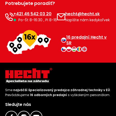
Potrebujete poradiť?
Príslušenstvo
+421 46 542 03 20
hecht@hecht.sk
Po-Št 8-16:30 , Pi 8-16
Napíšte nám kedykoľvek
16 predajní Hecht v
SR
Sme
najväčší špecializovaný predajca záhradnej techniky v EÚ
.
Prevádzkujeme
16 odborných predajní
s vyškoleným personálom.
Sledujte nás