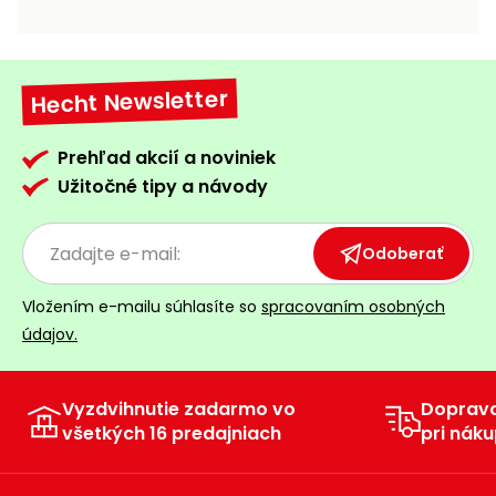
vozíky
Navijaky
Čerpadlá
a
Hecht Newsletter
Príslušenstvo
vodárne
Vysokotlakové
Prehľad akcií a noviniek
Bagre
umývačky
Užitočné tipy a návody
Zametacie
stroje
Odoberať
Snežné
Vložením e-mailu súhlasíte so
spracovaním osobných
frézy
údajov.
Odhŕňače
a lopaty
na sneh
Vyzdvihnutie zadarmo vo
Doprav
všetkých 16 predajniach
pri náku
Postrekovače
a rosiče