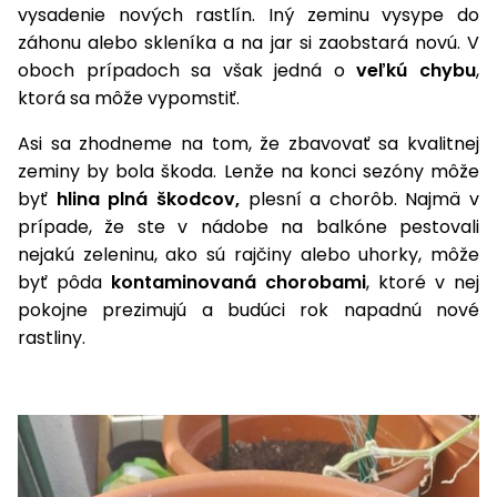
úložné
vozidlá
Ochrana
Štiepačky
vysadenie nových rastlín. Iný zeminu vysype do
stoly
obrubníky
Vidly
boxy
rastlín
Náhradné
dreva
záhonu alebo skleníka a na jar si zaobstará novú. V
Príslušenstvo
Seniorské
nože
Vibračné
Tieniace
oboch prípadoch sa však jedná o
veľkú chybu
,
vozíky
Záhradné
Drviče
dosky
textílie
ktorá sa môže vypomstiť.
koše
vetiev
Prilby
Odpudzovače
Asi sa zhodneme na tom, že zbavovať sa kvalitnej
Transportéry
Krhly
a pasce
Špalíkovače
zeminy by bola škoda. Lenže na konci sezóny môže
byť
hlina plná škodcov,
plesní a chorôb. Najmä v
Rezačky
Doplnky
Fukáre a
prípade, že ste v nádobe na balkóne pestovali
na
vysávače
betón
nejakú zeleninu, ako sú rajčiny alebo uhorky, môže
na lístie
byť pôda
kontaminovaná chorobami
, ktoré v nej
Meracie
pokojne prezimujú a budúci rok napadnú nové
Záhradné
prístroje
rastliny.
vozíky
Nabíjačky
autobatérií
Fúriky
Vykurovanie
Rozmetadlá
a posypové