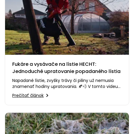
Fukáre a vysávače na lístie HECHT:
Jednoduché upratovanie popadaného lístia
Napadané lístie, zvyšky trávy či piliny už nemusia
znamenať hodiny upratovania. 🍂💨 V tomto videu
vám predstavíme fukáre…
Prečítať článok