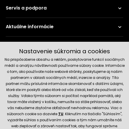
Servis a podpora
Aktuálne informácie
Doručenie a platobné metódy
Nastavenie súkromia a cookies
Na prispôsobenie obsahu a reklám, poskytovanie funkcií sociálnych
médií a analýzu návštevnosti používame súbory cookie. Informácie
o tom, ako používate naše webové stránky, poskytujeme aj našim
partnerom v oblasti sociálnych médií, inzercie a analýzy. Títo
partneri môžu príslušné informácie skombinovať s ďalšími údajmi,
ktoré ste im poskytli alebo ktoré od vás získali, keď ste používali ich
služby. Vďaka týmto súborom si počítač napríklad pamätá, aký
Spoľahlivý obchod
tovar máte vložený v košíku, nemusíte sa stále prihlasovať, alebo
vás nebudeme zbytočne obťažovať nevhodnou reklamou. Viac o
súboroch cookie sa dozviete
TU
. Kliknutím na tlačidlo "Súhlasím",
vyjadríte súhlas s používaním cookies a tým nám umožníte náš
web zlepšovať a zároveň nastaviť tak, aby fungoval správne.