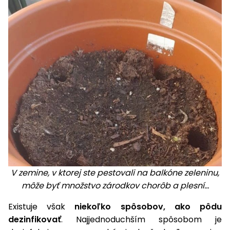
vozíky
Navijaky
Čerpadlá
a
Príslušenstvo
vodárne
Vysokotlakové
Bagre
umývačky
Zametacie
stroje
Snežné
frézy
Odhŕňače
V zemine, v ktorej ste pestovali na balkóne zeleninu,
a lopaty
môže byť množstvo zárodkov chorôb a plesní...
na sneh
Existuje však
niekoľko spôsobov, ako pôdu
Postrekovače
a rosiče
dezinfikovať
. Najjednoduchším spôsobom je