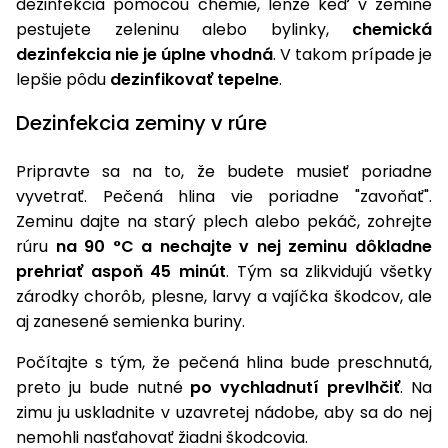
dezinfekcia pomocou chémie, lenže keď v zemine
pestujete zeleninu alebo bylinky,
chemická
Príslušenstvo
dezinfekcia nie je úplne vhodná
. V takom prípade je
lepšie pôdu
dezinfikovať tepelne
.
Dezinfekcia zeminy v rúre
Pripravte sa na to, že budete musieť poriadne
vyvetrať. Pečená hlina vie poriadne "zavoňať".
Zeminu dajte na starý plech alebo pekáč, zohrejte
rúru
na 90 °C a nechajte v nej zeminu dôkladne
prehriať aspoň 45 minút
. Tým sa zlikvidujú všetky
zárodky chorôb, plesne, larvy a vajíčka škodcov, ale
aj zanesené semienka buriny.
Počítajte s tým, že pečená hlina bude preschnutá,
preto ju bude nutné
po vychladnutí prevlhčiť
. Na
zimu ju uskladnite v uzavretej nádobe, aby sa do nej
nemohli nasťahovať žiadni škodcovia.