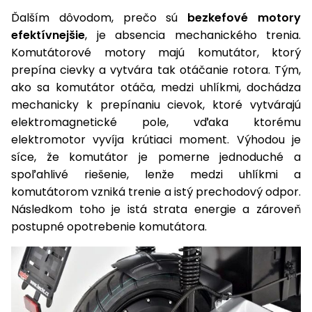
Ďalším dôvodom, prečo sú
bezkefové motory
efektívnejšie
, je absencia mechanického trenia.
Komutátorové motory majú komutátor, ktorý
prepína cievky a vytvára tak otáčanie rotora. Tým,
ako sa komutátor otáča, medzi uhlíkmi, dochádza
mechanicky k prepínaniu cievok, ktoré vytvárajú
elektromagnetické pole, vďaka ktorému
elektromotor vyvíja krútiaci moment. Výhodou je
síce, že komutátor je pomerne jednoduché a
spoľahlivé riešenie, lenže medzi uhlíkmi a
komutátorom vzniká trenie a istý prechodový odpor.
Následkom toho je istá strata energie a zároveň
postupné opotrebenie komutátora.