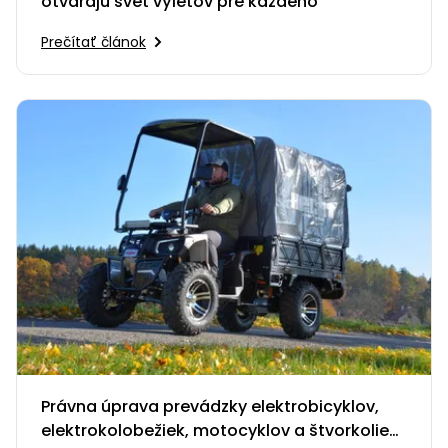
otvárajú svet výletov pre každého
Prečítať článok
Právna úprava prevádzky elektrobicyklov,
elektrokolobežiek, motocyklov a štvorkoliek