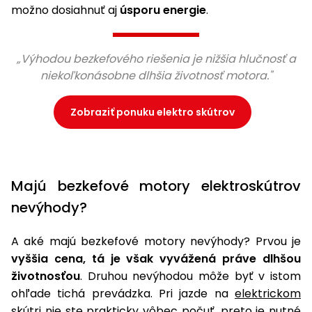
možno dosiahnuť aj
úsporu energie
.
„Výhodou bezkefového riešenia je nižšia hlučnosť a
niekoľkonásobne dlhšia životnosť motora."
Zobraziť ponuku elektro skútrov
Majú bezkefové motory elektroskútrov
nevýhody?
A aké majú bezkefové motory nevýhody? Prvou je
vyššia cena, tá je však vyvážená práve dlhšou
životnosťou
. Druhou nevýhodou môže byť v istom
ohľade tichá prevádzka. Pri jazde na
elektrickom
skútri
nie ste prakticky vôbec počuť, preto je nutné