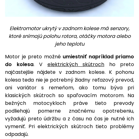
Príslušenstvo
Elektromotor ukrytý v zadnom kolese má senzory,
ktoré snímajú polohu rotora, otáčky motora alebo
jeho teplotu
Motor je preto možné
umiestniť napríklad priamo
do kolesa
. V
elektrických skútroch
ho preto
najčastejšie nájdete v zadnom kolese. K pohonu
kolesa teda nie je potrebný žiadny reťazový prevod,
ani variátor s remeňom, ako tomu býva pri
klasických skútroch so spaľovacím motorom. Na
bežných motocykloch práve tieto prevody
podliehajú pomerne značnému opotrebeniu,
vyžadujú preto údržbu a z času na čas je nutné ich
vymeniť. Pri elektrických skútroch tieto problémy
odpadajú.