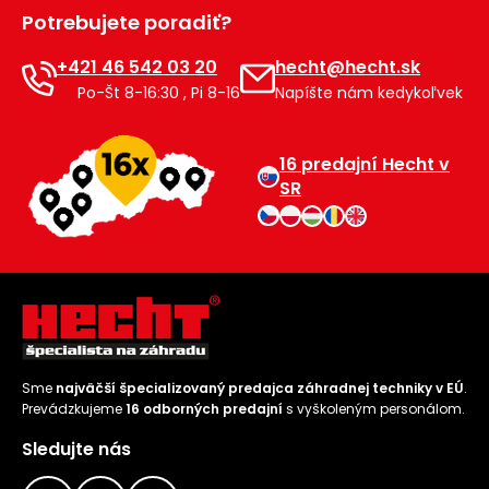
Potrebujete poradiť?
+421 46 542 03 20
hecht@hecht.sk
Po-Št 8-16:30 , Pi 8-16
Napíšte nám kedykoľvek
16 predajní Hecht v
SR
Sme
najväčší špecializovaný predajca záhradnej techniky v EÚ
.
Prevádzkujeme
16 odborných predajní
s vyškoleným personálom.
Sledujte nás