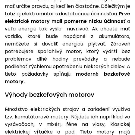
úložné
vozidlá
Ochrana
Štiepačky
stoly
obrubníky
mať určite pravdu, aj keď len čiastočne. Dôležitým je
Vidly
boxy
rastlín
Náhradné
dreva
Príslušenstvo
totiž aj elektromotor s dostatočnou účinnosťou.
Prvé
Seniorské
nože
Vibračné
Tieniace
vozíky
Záhradné
elektrické motory mali pomerne nízku účinnosť
a
Drviče
dosky
textílie
koše
veľa energie tak vyšlo navnivoč. Ak chcete mať
vetiev
vozidlo, ktoré bude napájané z akumulátora,
Prilby
Odpudzovače
Transportéry
Krhly
nemôžete si dovoliť energiou plytvať. Zároveň
a pasce
Špalíkovače
potrebujete spoľahlivý motor, ktorý vydrží bez
Rezačky
Doplnky
problémov dlhé hodiny prevádzky a nebude
Fukáre a
na
podliehať rýchlemu opotrebeniu niektorých dielov. A
vysávače
betón
tieto požiadavky spĺňajú
moderné bezkefové
na lístie
Meracie
motory.
Záhradné
prístroje
vozíky
Výhody bezkefových motorov
Nabíjačky
autobatérií
Fúriky
Množstvo elektrických strojov a zariadení využíva
tzv. komutátorové motory. Nájdete ich napríklad vo
Vykurovanie
Rozmetadlá
vysávačoch, v mixéri, féne na vlasy, klasickej
a posypové
elektrickej vŕtačke a pod. Tieto motory majú