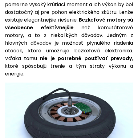
vozíky
pomerne vysoký krútiaci moment a ich výkon by bol
Navijaky
dostatočný aj pre pohon elektrického skútru. Lenže
Čerpadlá
existuje elegantnejšie riešenie.
Bezkefové motory sú
a
Príslušenstvo
všeobecne efektívnejšie
než komutátorové
vodárne
motory, a to z niekoľkých dôvodov. Jedným z
Vysokotlakové
hlavných dôvodov je možnosť plynulého riadenia
Bagre
umývačky
otáčok, ktoré umožňuje bezkefová elektronika.
Vďaka tomu
nie je potrebné používať prevody
,
Zametacie
ktoré spôsobujú trenie a tým straty výkonu a
stroje
energie.
Snežné
frézy
Odhŕňače
a lopaty
na sneh
Postrekovače
a rosiče