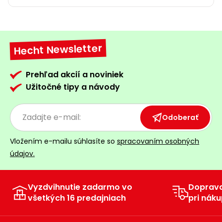
Hecht Newsletter
Prehľad akcií a noviniek
Užitočné tipy a návody
Odoberať
Vložením e-mailu súhlasíte so
spracovaním osobných
údajov.
Vyzdvihnutie zadarmo vo
Doprav
všetkých 16 predajniach
pri náku