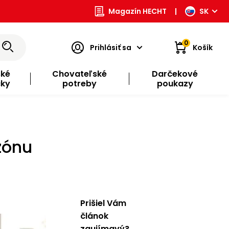
Magazín HECHT
|
SK
0
Prihlásiť sa
Košík
ské
Chovateľské
Darčekové
čky
potreby
poukazy
zónu
Prišiel Vám
článok
zaujímavý?