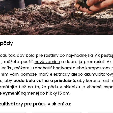
 pôdy
ôdu tak, aby bola pre rastliny čo najvhodnejšia. Ak pestuj
h, môžete použiť
novú zeminu
a dobre ju premiešať. A
leníku, môžete ju obohatiť
hnojivami
alebo
kompostom
,
aním vám pomôže malý
elektrický
alebo
akumulátorový
to, aby
pôda bola voľná a priedušná
, aby korene rastlí
amätajte tiež na to, že pôdu v skleníku je vhodné as
e vymeniť
najmenej do hĺbky 15 cm.
kultivátory pre prácu v skleníku: