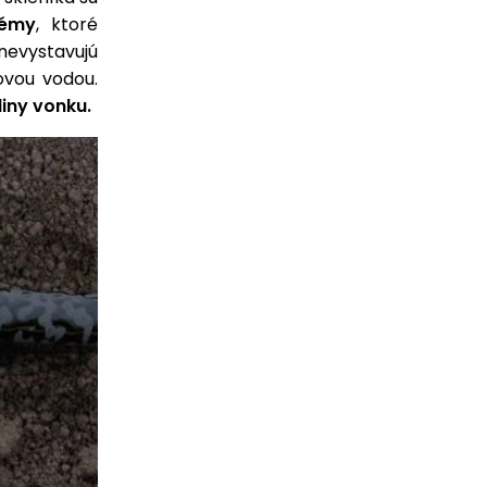
témy
, ktoré
nevystavujú
ovou vodou.
liny vonku.