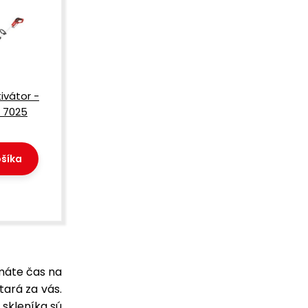
ivátor -
 7025
šíka
máte čas na
tará za vás.
 skleníka sú