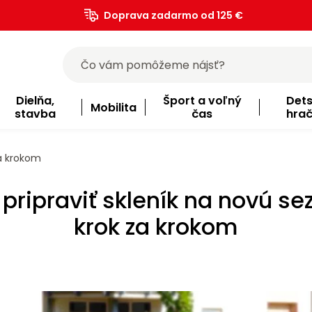
Doprava zadarmo od 125 €
)
Dielňa,
Šport a voľný
Det
Mobilita
stavba
čas
hra
za krokom
 pripraviť skleník na novú se
krok za krokom