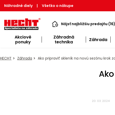
Náhradné diely
|
Všetko o nákupe
Nájsť najbližšiu predajňu (16
Akciové
Záhradná
Záhrada
ponuky
technika
HECHT
Záhrada
Ako pripraviť skleník na novú sezónu krok 
Ako
20. 03. 2024