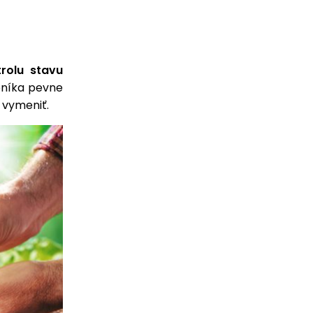
trolu stavu
leníka pevne
o vymeniť.