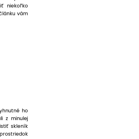
iť niekoľko
 článku vám
vyhnutné ho
li z minulej
tiť skleník
prostriedok