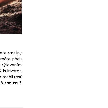
ete rastliny
k máte pôdu
 s rýľovaním
 kultivátor.
n mohli rásť
poň
raz za 5