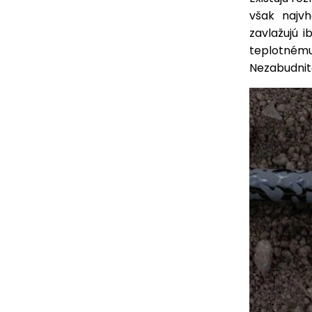
však najv
zavlažujú 
teplotnému
Nezabudnite