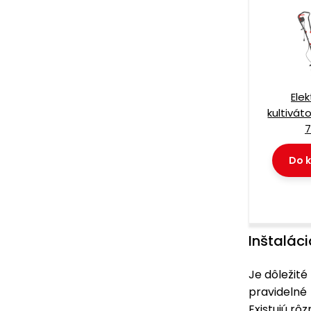
Elek
kultivát
7
Do k
Inštalác
Je dôležité 
pravidelné 
Existujú rô