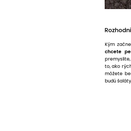
Rozhodni
Kým začnet
chcete pe
premyslite
to, ako rýc
môžete bez
budú šalát