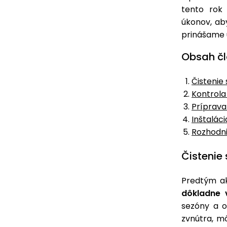
tento rok 
úkonov, ab
prinášame u
Obsah čl
Čistenie 
Kontrola
Príprava
Inštalác
Rozhodni
Čistenie 
Predtým a
dôkladne v
sezóny a o
zvnútra, m