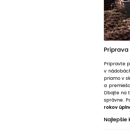
Príprava
Pripravte p
v nádobác
priamo v sk
a premieš
Dbajte na 
správne. P
rokov úpln
Najlepšie 