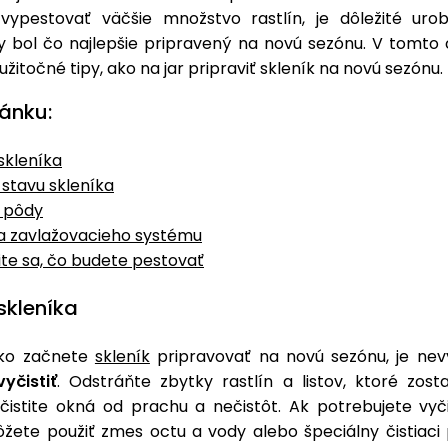
vypestovať väčšie množstvo rastlín, je dôležité urob
y bol čo najlepšie pripravený na novú sezónu. V tomto
žitočné tipy, ako na jar pripraviť skleník na novú sezónu.
ánku:
skleníka
 stavu skleníka
 pôdy
ia zavlažovacieho systému
te sa, čo budete pestovať
skleníka
ko začnete
skleník
pripravovať na novú sezónu, je ne
yčistiť
. Odstráňte zbytky rastlín a listov, ktoré zosta
čistite okná od prachu a nečistôt. Ak potrebujete vyčis
ôžete použiť zmes octu a vody alebo špeciálny čistiaci 