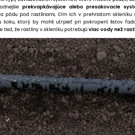
hodnejšie
prekvapkávajúce alebo presakovacie sys
iba pôdu pod rastlinami, čím ich v prehriatom skleníku 
 šoku, ktorý by mohli utrpieť pri pokropení listov ľad
 tiež, že rastliny v skleníku potrebujú
viac vody než rast