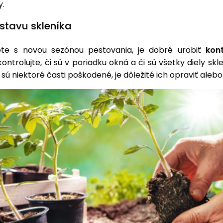
y.
 stavu skleníka
te s novou sezónou pestovania, je dobré urobiť
kon
Skontrolujte, či sú v poriadku okná a či sú všetky diely sk
 sú niektoré časti poškodené, je dôležité ich opraviť aleb