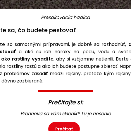
Presakovacia hadica
te sa, čo budete pestovať
e so samotnými prípravami, je dobré sa rozhodnúť,
a
stovať
a aké sú ich nároky na pôdu, vodu a svetlo
,
ako rastliny vysadíte
, aby si vzájomne netienili. Berte
hlo rastliny rastú a ako ich budete postupne zbierať. Napr
 problémov zasadiť medzi rajčiny, pretože kým rajčiny
y dávno zozbierané.
Prečítajte si:
Prehrieva sa vám skleník? Tu je riešenie
Prečítať