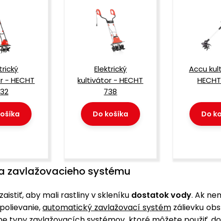
trický
Elektrický
Accu kult
or - HECHT
kultivátor - HECHT
HECHT
32
738
ošíka
Do košíka
Do ko
ia zavlažovacieho systému
zaistiť, aby mali rastliny v skleníku
dostatok vody
. Ak ne
polievanie,
automatický zavlažovací systém
zálievku obs
zne typy zavlažovacích systémov, ktoré môžete použiť, do