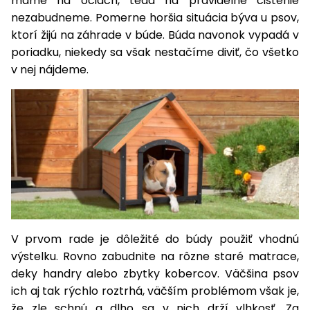
máme na očiach, teda na pravidelné čistenie
úložné
vozidlá
Ochrana
Štiepačky
stoly
obrubníky
Vidly
boxy
nezabudneme. Pomerne horšia situácia býva u psov,
rastlín
Náhradné
dreva
Príslušenstvo
Seniorské
ktorí žijú na záhrade v búde. Búda navonok vypadá v
nože
Vibračné
Tieniace
vozíky
Záhradné
poriadku, niekedy sa však nestačíme diviť, čo všetko
Drviče
dosky
textílie
koše
vetiev
v nej nájdeme.
Prilby
Odpudzovače
Transportéry
Krhly
a pasce
Špalíkovače
Rezačky
Doplnky
Fukáre a
na
vysávače
betón
na lístie
Meracie
Záhradné
prístroje
vozíky
Nabíjačky
V prvom rade je dôležité do búdy použiť vhodnú
autobatérií
Fúriky
výstelku. Rovno zabudnite na rôzne staré matrace,
deky handry alebo zbytky kobercov. Väčšina psov
Vykurovanie
Rozmetadlá
ich aj tak rýchlo roztrhá, väčším problémom však je,
a posypové
že zle schnú a dlho sa v nich drží vlhkosť. Za