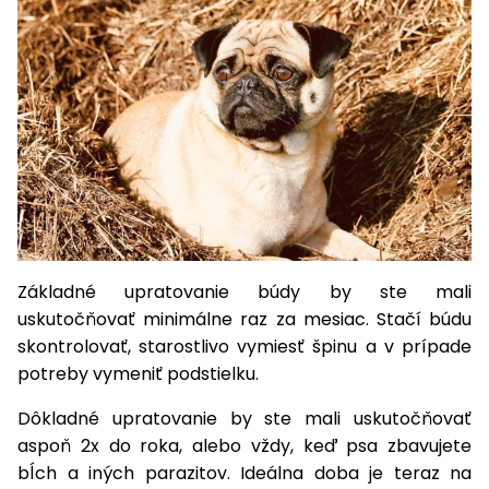
Príslušenstvo
Základné upratovanie búdy by ste mali
uskutočňovať minimálne raz za mesiac. Stačí búdu
skontrolovať, starostlivo vymiesť špinu a v prípade
potreby vymeniť podstielku.
Dôkladné upratovanie by ste mali uskutočňovať
aspoň 2x do roka, alebo vždy, keď psa zbavujete
bĺch a iných parazitov. Ideálna doba je teraz na