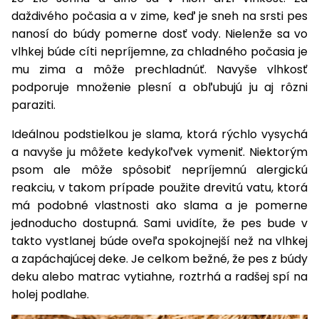
vozíky
daždivého počasia a v zime, keď je sneh na srsti pes
Navijaky
Čerpadlá
nanosí do búdy pomerne dosť vody. Nielenže sa vo
a
vlhkej búde cíti nepríjemne, za chladného počasia je
Príslušenstvo
vodárne
mu zima a môže prechladnúť. Navyše vlhkosť
podporuje množenie plesní a obľubujú ju aj rôzni
Vysokotlakové
paraziti.
Bagre
umývačky
Ideálnou podstielkou je slama, ktorá rýchlo vysychá
Zametacie
a navyše ju môžete kedykoľvek vymeniť. Niektorým
stroje
psom ale môže spôsobiť nepríjemnú alergickú
Snežné
reakciu, v takom prípade použite drevitú vatu, ktorá
frézy
má podobné vlastnosti ako slama a je pomerne
jednoducho dostupná. Sami uvidíte, že pes bude v
Odhŕňače
takto vystlanej búde oveľa spokojnejší než na vlhkej
a lopaty
a zapáchajúcej deke. Je celkom bežné, že pes z búdy
na sneh
deku alebo matrac vytiahne, roztrhá a radšej spí na
Postrekovače
holej podlahe.
a rosiče