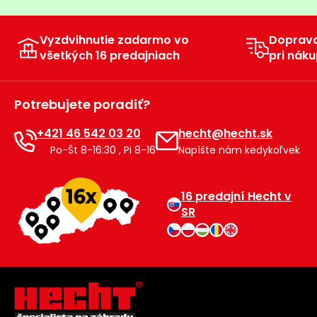
Vyzdvihnutie zadarmo vo
Doprav
všetkých 16 predajniach
pri náku
Potrebujete poradiť?
+421 46 542 03 20
hecht@hecht.sk
Po-Št 8-16:30 , Pi 8-16
Napíšte nám kedykoľvek
16 predajní Hecht v
SR