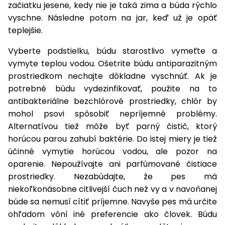
začiatku jesene, kedy nie je taká zima a búda rýchlo
vyschne. Následne potom na jar, keď už je opäť
teplejšie.
Vyberte podstielku, búdu starostlivo vymeťte a
vymyte teplou vodou. Ošetrite búdu antiparazitným
prostriedkom nechajte dôkladne vyschnúť. Ak je
potrebné búdu vydezinfikovať, použite na to
antibakteriálne bezchlórové prostriedky, chlór by
mohol psovi spôsobiť nepríjemné problémy.
Alternatívou tiež môže byť parný čistič, ktorý
horúcou parou zahubí baktérie. Do istej miery je tiež
účinné vymytie horúcou vodou, ale pozor na
oparenie. Nepoužívajte ani parfúmované čistiace
prostriedky. Nezabúdajte, že pes má
niekoľkonásobne citlivejší čuch než vy a v navoňanej
búde sa nemusí cítiť príjemne. Navyše pes má určite
ohľadom vôní iné preferencie ako človek. Búdu