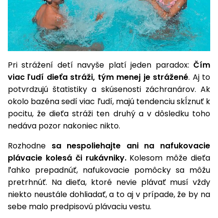
Pri strážení detí navyše platí jeden paradox:
Čím
viac ľudí dieťa stráži, tým menej je strážené
. Aj to
potvrdzujú štatistiky a skúsenosti záchranárov. Ak
okolo bazéna sedí viac ľudí, majú tendenciu skĺznuť k
pocitu, že dieťa stráži ten druhý a v dôsledku toho
nedáva pozor nakoniec nikto.
Rozhodne
sa nespoliehajte ani na nafukovacie
plávacie kolesá či rukávniky.
Kolesom môže dieťa
ľahko prepadnúť, nafukovacie pomôcky sa môžu
pretrhnúť. Na dieťa, ktoré nevie plávať musí vždy
niekto neustále dohliadať, a to aj v prípade, že by na
sebe malo predpisovú plávaciu vestu.