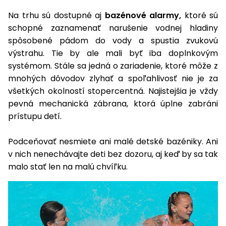
Na trhu sú dostupné aj
bazénové alarmy,
ktoré sú
schopné zaznamenať narušenie vodnej hladiny
spôsobené pádom do vody a spustia zvukovú
výstrahu. Tie by ale mali byť iba doplnkovým
systémom. Stále sa jedná o zariadenie, ktoré môže z
mnohých dôvodov zlyhať a spoľahlivosť nie je za
všetkých okolností stopercentná. Najistejšia je vždy
pevná mechanická zábrana, ktorá úplne zabráni
prístupu detí.
Podceňovať nesmiete ani malé detské bazéniky. Ani
v nich nenechávajte deti bez dozoru, aj keď by sa tak
malo stať len na malú chvíľku.