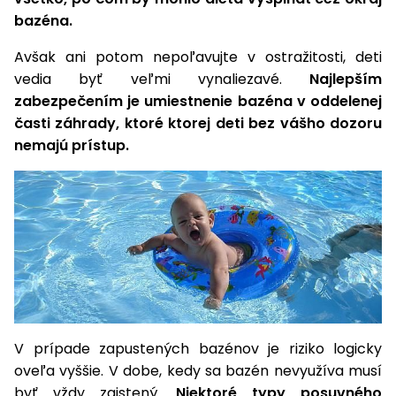
vozíky
bazéna.
Navijaky
Čerpadlá
Avšak ani potom nepoľavujte v ostražitosti, deti
a
Príslušenstvo
vedia byť veľmi vynaliezavé.
Najlepším
vodárne
zabezpečením je umiestnenie bazéna v oddelenej
Vysokotlakové
časti záhrady, ktoré ktorej deti bez vášho dozoru
Bagre
umývačky
nemajú prístup.
Zametacie
stroje
Snežné
frézy
Odhŕňače
a lopaty
na sneh
V prípade zapustených bazénov je riziko logicky
Postrekovače
oveľa vyššie. V dobe, kedy sa bazén nevyužíva musí
a rosiče
byť vždy zaistený.
Niektoré typy posuvného