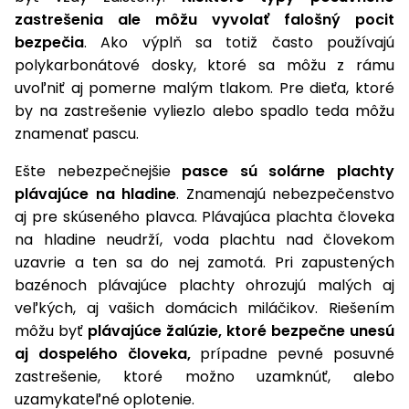
zastrešenia ale môžu vyvolať falošný pocit
Príslušenstvo
bezpečia
. Ako výplň sa totiž často používajú
polykarbonátové dosky, ktoré sa môžu z rámu
uvoľniť aj pomerne malým tlakom. Pre dieťa, ktoré
by na zastrešenie vyliezlo alebo spadlo teda môžu
znamenať pascu.
Ešte nebezpečnejšie
pasce sú solárne plachty
plávajúce na hladine
. Znamenajú nebezpečenstvo
aj pre skúseného plavca. Plávajúca plachta človeka
na hladine neudrží, voda plachtu nad človekom
uzavrie a ten sa do nej zamotá. Pri zapustených
bazénoch plávajúce plachty ohrozujú malých aj
veľkých, aj vašich domácich miláčikov. Riešením
môžu byť
plávajúce žalúzie, ktoré bezpečne unesú
aj dospelého človeka,
prípadne pevné posuvné
zastrešenie, ktoré možno uzamknúť, alebo
uzamykateľné oplotenie.