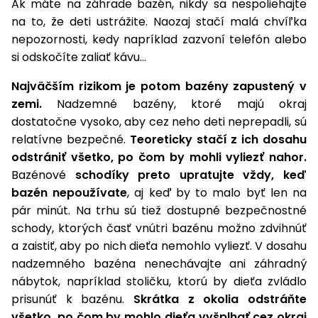
úložné
vozidlá
Ak máte na záhrade bazén, nikdy sa nespoliehajte
Ochrana
Štiepačky
stoly
obrubníky
Vidly
boxy
rastlín
na to, že deti ustrážite. Naozaj stačí malá chvíľka
Náhradné
dreva
Príslušenstvo
Seniorské
nože
nepozornosti, kedy napríklad zazvoní telefón alebo
Vibračné
Tieniace
vozíky
Záhradné
Drviče
si odskočíte zaliať kávu...
dosky
textílie
koše
vetiev
Najväčším rizikom je potom bazény zapustený v
Prilby
Odpudzovače
Transportéry
Krhly
zemi.
Nadzemné bazény, ktoré majú okraj
a pasce
Špalíkovače
dostatočne vysoko, aby cez neho deti neprepadli, sú
Rezačky
Doplnky
relatívne bezpečné.
Teoreticky stačí z ich dosahu
Fukáre a
na
odstrániť všetko, po čom by mohli vyliezť nahor.
vysávače
betón
Bazénové
schodíky preto upratujte vždy, keď
na lístie
Meracie
bazén nepoužívate
, aj keď by to malo byť len na
Záhradné
prístroje
pár minút. Na trhu sú tiež dostupné bezpečnostné
vozíky
schody, ktorých časť vnútri bazénu možno zdvihnúť
Nabíjačky
a zaistiť, aby po nich dieťa nemohlo vyliezť. V dosahu
autobatérií
Fúriky
nadzemného bazéna nenechávajte ani záhradný
nábytok, napríklad stoličku, ktorú by dieťa zvládlo
Vykurovanie
Rozmetadlá
prisunúť k bazénu.
Skrátka z okolia odstráňte
a posypové
všetko, po čom by mohlo dieťa vyšplhať cez okraj