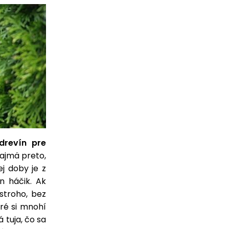
drevín pre
najmä preto,
j doby je z
n háčik. Ak
stroho, bez
oré si mnohí
tuja, čo sa