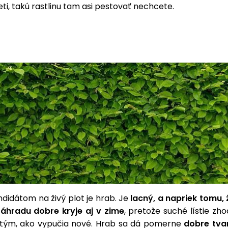
ti, takú rastlinu tam asi pestovať nechcete.
didátom na živý plot je hrab. Je
lacný, a napriek tomu, 
 záhradu dobre kryje aj v zime
, pretože suché lístie zhod
tým, ako vypučia nové. Hrab sa dá pomerne
dobre tva