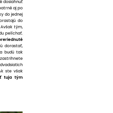
né dosiahnuť
patrné aj po
ky do jednej
orastajú do
 Avšak tým,
du pelíchať.
reriednuté
ú dorastať,
 a budú tak
 zastrihnete
dvadsiatich
Ak ste však
ť tuja tým