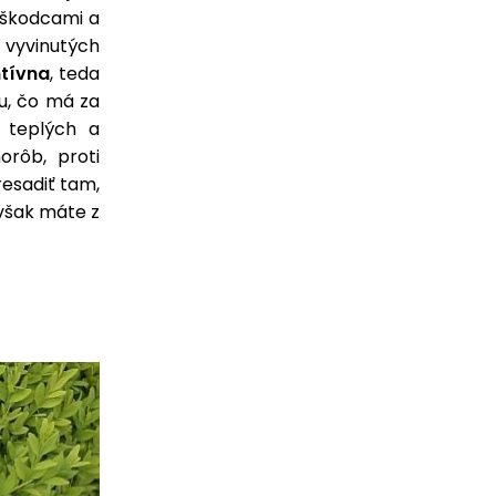
 škodcami a
 vyvinutých
tívna
, teda
u, čo má za
V teplých a
rôb, proti
esadiť tam,
 však máte z