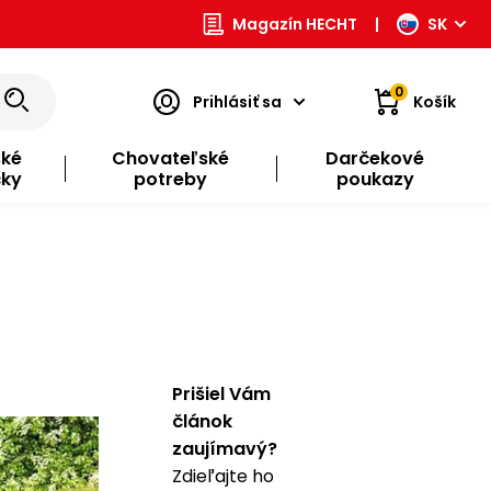
Magazín HECHT
|
SK
0
Prihlásiť sa
Košík
ské
Chovateľské
Darčekové
čky
potreby
poukazy
Prišiel Vám
článok
zaujímavý?
Zdieľajte ho