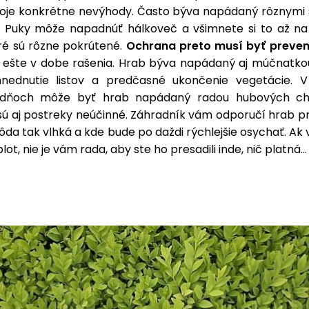
oje konkrétne nevýhody. Často býva napádaný rôznymi
 Puky môže napadnúť hálkoveč a všimnete si to až na
oré sú rôzne pokrútené.
Ochrana preto musí byť preven
ešte v dobe rašenia. Hrab býva napádaný aj múčnatko
nednutie listov a predčasné ukončenie vegetácie. 
 dňoch môže byť hrab napádaný radou hubových cho
sú aj postreky neúčinné. Záhradník vám odporučí hrab pr
pôda tak vlhká a kde bude po daždi rýchlejšie osychať. Ak
lot, nie je vám rada, aby ste ho presadili inde, nič platná...