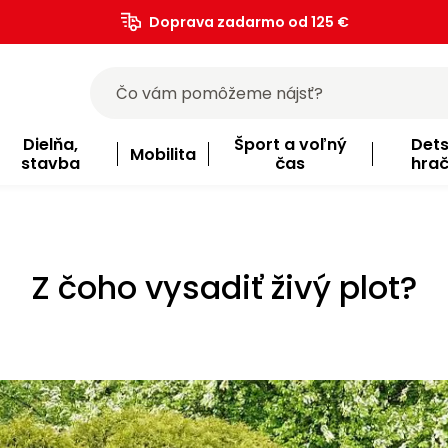
Doprava zadarmo od 125 €
)
Dielňa,
Šport a voľný
Det
Mobilita
stavba
čas
hra
Z čoho vysadiť živý plot?