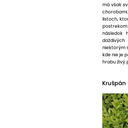
má však sv
chorobami.
listoch, kt
postrekom 
následok h
daždivých
niektorým 
kde nie je 
hrabu živý p
Krušpán