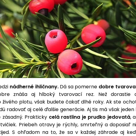
edzi
nádherné ihličnany.
Dá sa pomerne
dobre tvarova
obre znáša aj hlboký tvarovací rez. Než dorastie d
živého plotu, však budete čakať dlhé roky. Ak ste ocho
dú radovať aj celé ďalšie generácie. Aj tis má však jeden 
 zásadný. Prakticky
celá rastlina je prudko jedovatá
, 
vičiek. Priebeh otravy je rýchly, smrteľný a doposiaľ 
tijed. S ohľadom na to, že sa v každej záhrade aj ke