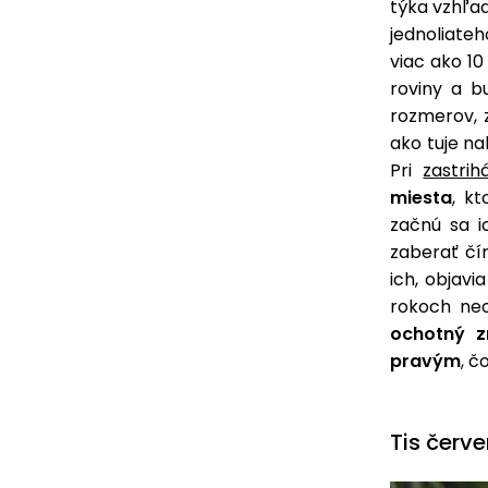
týka vzhľad
jednoliateh
viac ako 10
roviny a b
rozmerov, 
ako tuje na
Pri
zastrih
miesta
, k
začnú sa i
zaberať čím
ich, objav
rokoch neo
ochotný z
pravým
, č
Tis červ