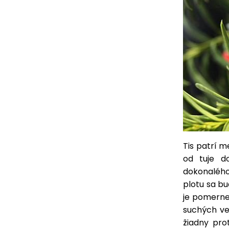
Tis patrí m
od tuje d
dokonalého 
plotu sa bu
je pomerne
suchých vet
žiadny pro