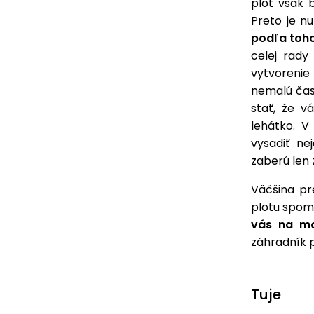
plot však 
Preto je n
podľa toho
celej rady
vytvorenie 
nemalú čas
stať, že v
lehátko. V
vysadiť ne
zaberú len
Väčšina pr
plotu spom
vás na mo
záhradník p
Tuje