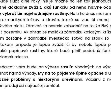
bude slúžiť dlhé roky, nie je možné ho len tak jednoduc
utné
dôkladne zvážiť, akú funkciu od neho hlavne oč
 vybrať tie najvhodnejšie rastliny
. Na trhu dnes môžem
 rozmanitých kríkov a drevín, ktoré sú viac či mene
živého plotu. Zároveň sa nesmie zabudnúť na to, že živý 
ť pozemku. Ak ohradíte maličkú záhradku košatými krík
ám zostane v záhradke miestečko sotva na stolík so 
 takom prípade je lepšie zvážiť, či by nebolo lepšie p
jaké popínavé rastliny, ktoré budú plniť podobnú funk
 zlomok miesta.
edajcov vám bude pri výbere rastlín vhodných na výs
ínať najmä výhody.
My na to pôjdeme úplne opačne a 
žné problémy s niektorými drevinami.
Väčšinu z n
ri predaji asi najradšej zamlčal.