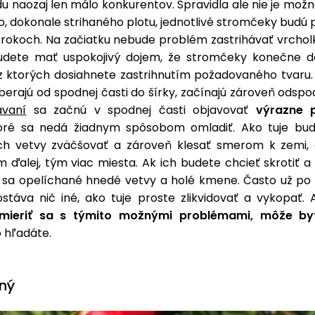
u naozaj len málo konkurentov. Spravidla ale nie je mož
o, dokonale strihaného plotu, jednotlivé stromčeky budú 
 rokoch. Na začiatku nebude problém zastrihávať vrchol
udete mať uspokojivý dojem, že stromčeky konečne d
z ktorých dosiahnete zastrihnutím požadovaného tvaru.
berajú od spodnej časti do šírky, začínajú zároveň odspo
ávaní
sa začnú v spodnej časti objavovať
výrazne p
toré sa nedá žiadnym spôsobom omladiť. Ako tuje bud
ch vetvy zväčšovať a zároveň klesať smerom k zemi,
 ďalej, tým viac miesta. Ak ich budete chcieť skrotiť a
ia sa opelíchané hnedé vetvy a holé kmene. Často už po 
stáva nič iné, ako tuje proste zlikvidovať a vykopať. 
mieriť sa s týmito možnými problémami, môže by
o hľadáte.
ený