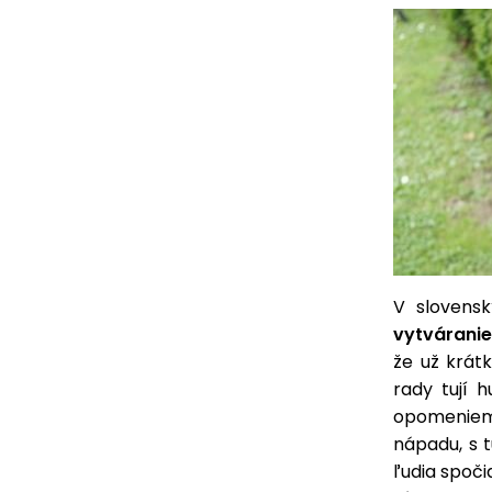
V slovens
vytváranie
že už krát
rady tují 
opomenieme
nápadu, s 
ľudia spoč