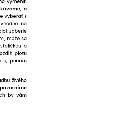
ho vymeniť.
akávame, a
e vyberať z
j vhodné na
plot zaberie
mi, môže sa
stoličkou a
ozdĺž plotu
ciu, pričom
adbu živého
upozorníme
ich by vám