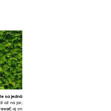
že sa jedná
í až na jar,
rovať
, aj on