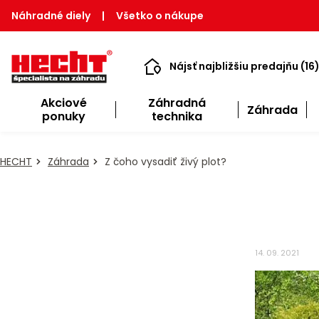
Náhradné diely
|
Všetko o nákupe
Nájsť najbližšiu predajňu (16
Akciové
Záhradná
Záhrada
ponuky
technika
HECHT
Záhrada
Z čoho vysadiť živý plot?
14. 09. 2021