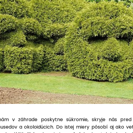
 nám v záhrade poskytne súkromie, skryje nás pred
usedov a okoloidúcich. Do istej miery pôsobí aj ako vet