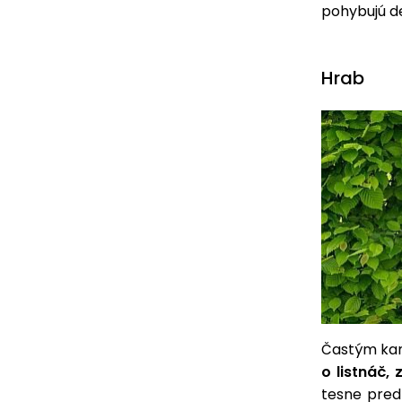
pohybujú de
Hrab
Častým kan
o listnáč,
tesne pred