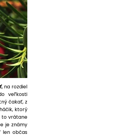
ť
, na rozdiel
o veľkosti
tný čakať, z
háčik, ktorý
a to vrátane
nie je známy
ď len občas