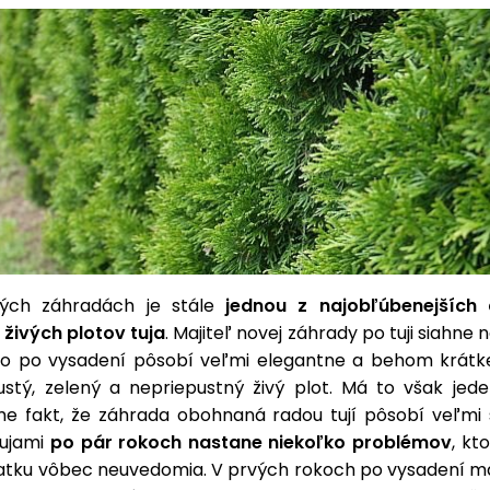
kých záhradách je stále
jednou z najobľúbenejších 
 živých plotov tuja
. Majiteľ novej záhrady po tuji siahne 
ko po vysadení pôsobí veľmi elegantne a behom krátke
hustý, zelený a nepriepustný živý plot. Má to však jede
 fakt, že záhrada obohnaná radou tují pôsobí veľmi 
tujami
po pár rokoch nastane niekoľko problémov
, kt
iatku vôbec neuvedomia. V prvých rokoch po vysadení má 