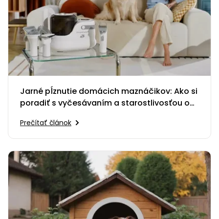
Jarné pĺznutie domácich maznáčikov: Ako si
poradiť s vyčesávaním a starostlivosťou o
srsť?
Prečítať článok