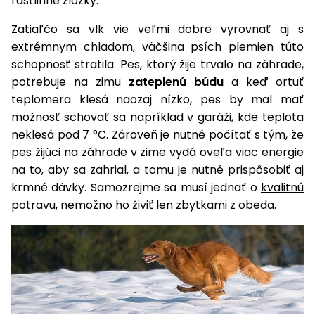
rastlinné zložky.
úložné
vozidlá
Ochrana
Štiepačky
stoly
obrubníky
Vidly
boxy
rastlín
Náhradné
dreva
Zatiaľčo sa vlk vie veľmi dobre vyrovnať aj s
Príslušenstvo
Seniorské
nože
Vibračné
Tieniace
extrémnym chladom, väčšina psích plemien túto
vozíky
Záhradné
Drviče
dosky
textílie
schopnosť stratila. Pes, ktorý žije trvalo na záhrade,
koše
vetiev
potrebuje na zimu
zateplenú búdu
a keď ortuť
Prilby
Odpudzovače
Transportéry
teplomera klesá naozaj nízko, pes by mal mať
Krhly
a pasce
Špalíkovače
možnosť schovať sa napríklad v garáži, kde teplota
Rezačky
Doplnky
neklesá pod 7 °C. Zároveň je nutné počítať s tým, že
Fukáre a
na
pes žijúci na záhrade v zime vydá oveľa viac energie
vysávače
betón
na to, aby sa zahrial, a tomu je nutné prispôsobiť aj
na lístie
krmné dávky. Samozrejme sa musí jednať o
kvalitnú
Meracie
Záhradné
prístroje
potravu
, nemožno ho živiť len zbytkami z obeda.
vozíky
Nabíjačky
autobatérií
Fúriky
Vykurovanie
Rozmetadlá
a posypové