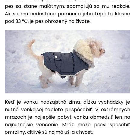
pes sa stane malátnym, spomaľujú sa mu reakcie.
Príslušenstvo
Ak sa mu nedostane pomoci a jeho teplota klesne
pod 33 °C, je pes ohrozený na živote.
Keď je vonku naozajstná zima, dĺžku vychádzky je
nutné vonkajšej teplote prispôsobiť. V extrémnych
mrazoch je najlepšie pobyt vonku obmedziť len na
najnutnejšie venčenie. Mráz môže psovi spôsobiť
omrzliny, citlivé sú najmä uši a chvost.