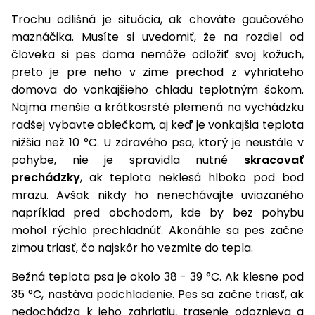
vozíky
Navijaky
Trochu odlišná je situácia, ak chováte gaučového
Čerpadlá
maznáčika. Musíte si uvedomiť, že na rozdiel od
a
človeka si pes doma nemôže odložiť svoj kožuch,
Príslušenstvo
vodárne
preto je pre neho v zime prechod z vyhriateho
domova do vonkajšieho chladu teplotným šokom.
Vysokotlakové
Bagre
Najmä menšie a krátkosrsté plemená na vychádzku
umývačky
radšej vybavte oblečkom, aj keď je vonkajšia teplota
Zametacie
nižšia než 10 °C. U zdravého psa, ktorý je neustále v
stroje
pohybe, nie je spravidla nutné
skracovať
prechádzky
, ak teplota neklesá hlboko pod bod
Snežné
mrazu. Avšak nikdy ho nenechávajte uviazaného
frézy
napríklad pred obchodom, kde by bez pohybu
Odhŕňače
mohol rýchlo prechladnúť. Akonáhle sa pes začne
a lopaty
zimou triasť, čo najskôr ho vezmite do tepla.
na sneh
Bežná teplota psa je okolo 38 - 39 °C. Ak klesne pod
Postrekovače
35 °C, nastáva podchladenie. Pes sa začne triasť, ak
a rosiče
nedochádza k jeho zahriatiu, trasenie odoznieva a