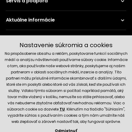
Servis a podpora
Aktuálne informácie
Doručenie a platobné metódy
Nastavenie súkromia a cookies
Na prispôsobenie obsahu a reklám, poskytovanie funkcií sociálnych
médií a analýzu návštevnosti používame súbory cookie. Informácie
o tom, ako používate naše webové stránky, poskytujeme aj našim
partnerom v oblasti sociálnych médií, inzercie a analýzy. Títo
partneri môžu príslušné informácie skombinovať s ďalšími údajmi,
ktoré ste im poskytli alebo ktoré od vás získali, keď ste používali ich
služby. Vďaka týmto súborom si počítač napríklad pamätá, aký
Spoľahlivý obchod
tovar máte vložený v košíku, nemusíte sa stále prihlasovať, alebo
vás nebudeme zbytočne obťažovať nevhodnou reklamou. Viac o
súboroch cookie sa dozviete
TU
. Kliknutím na tlačidlo "Súhlasím",
vyjadríte súhlas s používaním cookies a tým nám umožníte náš
web zlepšovať a zároveň nastaviť tak, aby fungoval správne.
Odmietnuť